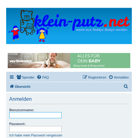
Spender
FAQ
Registrieren
Anmelden
S
Übersicht
u
Anmelden
c
h
Benutzername:
e
Passwort:
Ich habe mein Passwort vergessen