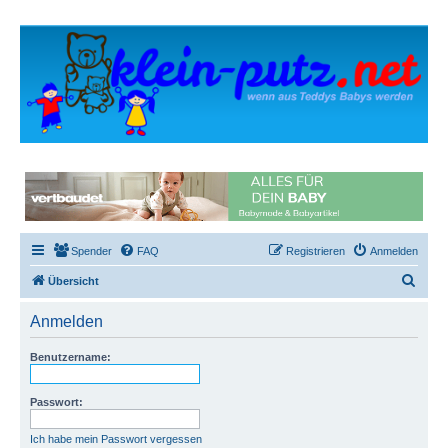
Spender
FAQ
Registrieren
Anmelden
S
Übersicht
u
Anmelden
c
h
Benutzername:
e
Passwort:
Ich habe mein Passwort vergessen