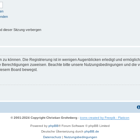
sen
enden
d dieser Sitzung verbergen
 zu können. Die Registrierung ist in wenigen Augenblicken erledigt und ermöglicht
he Berechtigungen zuweisen. Beachte bitte unsere Nutzungsbedingungen und die ve
diesem Board bewegst.
© 2001-2024 Copyright Christian Grohnberg
-
icons created by Freepik - Flaticon
Powered by
phpBB
® Forum Software © phpBB Limited
Deutsche Übersetzung durch
phpBB.de
Datenschutz
|
Nutzungsbedingungen