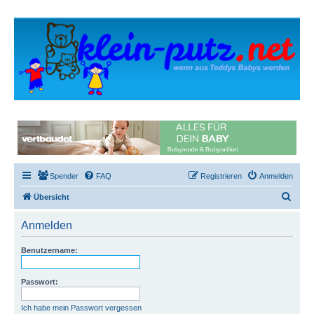
Spender
FAQ
Registrieren
Anmelden
S
Übersicht
u
Anmelden
c
h
Benutzername:
e
Passwort:
Ich habe mein Passwort vergessen