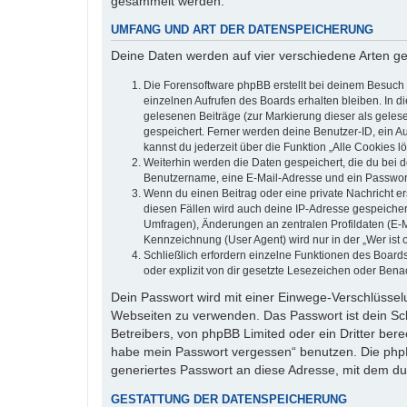
gesammelt werden.
UMFANG UND ART DER DATENSPEICHERUNG
Deine Daten werden auf vier verschiedene Arten g
Die Forensoftware phpBB erstellt bei deinem Besuch 
einzelnen Aufrufen des Boards erhalten bleiben. In di
gelesenen Beiträge (zur Markierung dieser als geles
gespeichert. Ferner werden deine Benutzer-ID, ein A
kannst du jederzeit über die Funktion „Alle Cookies l
Weiterhin werden die Daten gespeichert, die du bei d
Benutzername, eine E-Mail-Adresse und ein Passwort n
Wenn du einen Beitrag oder eine private Nachricht er
diesen Fällen wird auch deine IP-Adresse gespeicher
Umfragen), Änderungen an zentralen Profildaten (E-
Kennzeichnung (User Agent) wird nur in der „Wer ist 
Schließlich erfordern einzelne Funktionen des Boar
oder explizit von dir gesetzte Lesezeichen oder Bena
Dein Passwort wird mit einer Einwege-Verschlüsselun
Webseiten zu verwenden. Das Passwort ist dein Sch
Betreibers, von phpBB Limited oder ein Dritter ber
habe mein Passwort vergessen“ benutzen. Die php
generiertes Passwort an diese Adresse, mit dem du
GESTATTUNG DER DATENSPEICHERUNG