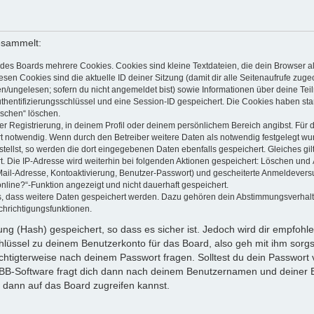
esammelt:
des Boards mehrere Cookies. Cookies sind kleine Textdateien, die dein Browser a
esen Cookies sind die aktuelle ID deiner Sitzung (damit dir alle Seitenaufrufe zug
en/ungelesen; sofern du nicht angemeldet bist) sowie Informationen über deine Te
uthentifizierungsschlüssel und eine Session-ID gespeichert. Die Cookies haben sta
öschen“ löschen.
er Registrierung, in deinem Profil oder deinem persönlichem Bereich angibst. Für 
otwendig. Wenn durch den Betreiber weitere Daten als notwendig festgelegt wurden
stellst, so werden die dort eingegebenen Daten ebenfalls gespeichert. Gleiches gil
t. Die IP-Adresse wird weiterhin bei folgenden Aktionen gespeichert: Löschen und
Mail-Adresse, Kontoaktivierung, Benutzer-Passwort) und gescheiterte Anmeldevers
online?“-Funktion angezeigt und nicht dauerhaft gespeichert.
ds, dass weitere Daten gespeichert werden. Dazu gehören dein Abstimmungsverhal
chrichtigungsfunktionen.
g (Hash) gespeichert, so dass es sicher ist. Jedoch wird dir empfohlen
lüssel zu deinem Benutzerkonto für das Board, also geh mit ihm sorgs
echtigterweise nach deinem Passwort fragen. Solltest du dein Passwort
BB-Software fragt dich dann nach deinem Benutzernamen und deiner E
 dann auf das Board zugreifen kannst.