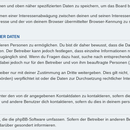
enen und oben näher spezifizierten Daten zu speichern, um das Board 
ahmen einer Interessenabwägung zwischen deinen und seinen Interessen 
resse und der von deinem Browser übermittelter Browser-Kennung zu 
NER DATEN
eren Personen zu ermöglichen. Du bist dir daher bewusst, dass die Date
nen. Der Betreiber kann jedoch festlegen, dass einzelne Informationen n
.) zugänglich sind. Wenn du Fragen dazu hast, suche nach entsprechen
t dabei jedoch nur für den Betreiber und von ihm beauftragte Personen 
iber nur mit deiner Zustimmung an Dritte weitergeben. Dies gilt nicht,
rden) verpflichtet ist oder die Daten zur Durchsetzung rechtlicher Inte
nter den von dir angegebenen Kontaktdaten zu kontaktieren, sofern die
r und andere Benutzer dich kontaktieren, sofern du dies in deinem pers
n, die die phpBB-Software umfassen. Sofern der Betreiber in anderen B
darüber gesondert informieren.