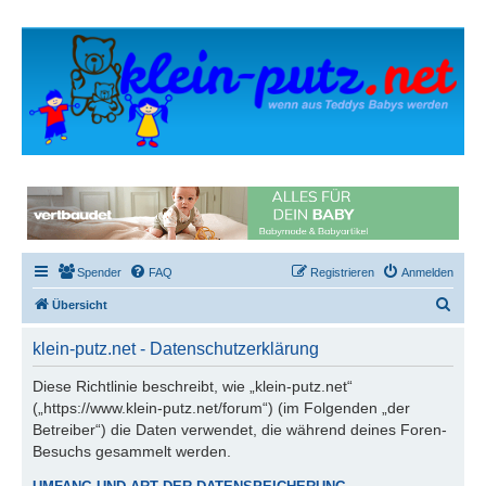
Spender
FAQ
Registrieren
Anmelden
S
Übersicht
u
klein-putz.net - Datenschutzerklärung
c
h
Diese Richtlinie beschreibt, wie „klein-putz.net“
(„https://www.klein-putz.net/forum“) (im Folgenden „der
e
Betreiber“) die Daten verwendet, die während deines Foren-
Besuchs gesammelt werden.