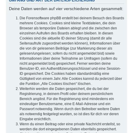
UMFANG UND ART DER DATENSPEICHERUNG
Deine Daten werden auf vier verschiedene Arten gesammelt:
Die Forensoftware phpBB erstellt bei deinem Besuch des Boards
mehrere Cookies. Cookies sind kleine Textdateien, die dein
Browser als temporäre Dateien ablegt und die zwischen den
einzelnen Aufrufen des Boards erhalten bleiben. In diesen
Cookies sind die aktuelle ID deiner Sitzung (damit dir alle
Seitenaufrufe zugeordnet werden können), Informationen über
die von dir gelesenen Beiträge (zur Markierung dieser als
gelesen/ungelesen; sofern du nicht angemeldet bist) sowie
Informationen über deine Teilnahme an Umfragen (sofern du
nicht angemeldet bist) gespeichert. Ferner werden deine
Benutzer-ID, ein Authentifizierungsschlüssel und eine Session-
ID gespeichert. Die Cookies haben standardmäßig eine
Gültigkeit von einem Jahr. Alle Cookies kannst du jederzeit über
die Funktion „Alle Cookies löschen“ löschen.
Weiterhin werden die Daten gespeichert, die du bei der
Registrierung, in deinem Profil oder deinem persönlichem
Bereich angibst. Für die Registrierung sind mindestens ein
eindeutiger Benutzername, eine E-Mail-Adresse und ein
Passwort notwendig. Wenn durch den Betreiber weitere Daten
als notwendig festgelegt wurden, so ist dies für dich vor deren
Eingabe ersichtlich.
Wenn du einen Beitrag oder eine private Nachricht erstellst, so
werden die dort eingegebenen Daten ebenfalls gespeichert.