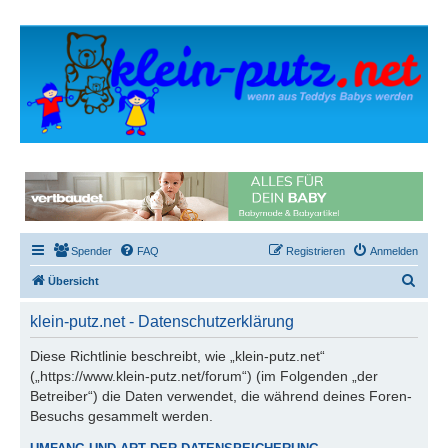
Spender
FAQ
Registrieren
Anmelden
S
Übersicht
u
klein-putz.net - Datenschutzerklärung
c
h
Diese Richtlinie beschreibt, wie „klein-putz.net“
(„https://www.klein-putz.net/forum“) (im Folgenden „der
e
Betreiber“) die Daten verwendet, die während deines Foren-
Besuchs gesammelt werden.