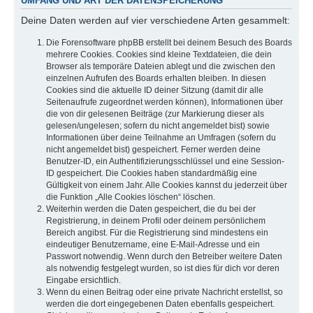
UMFANG UND ART DER DATENSPEICHERUNG
Deine Daten werden auf vier verschiedene Arten gesammelt:
Die Forensoftware phpBB erstellt bei deinem Besuch des Boards
mehrere Cookies. Cookies sind kleine Textdateien, die dein
Browser als temporäre Dateien ablegt und die zwischen den
einzelnen Aufrufen des Boards erhalten bleiben. In diesen
Cookies sind die aktuelle ID deiner Sitzung (damit dir alle
Seitenaufrufe zugeordnet werden können), Informationen über
die von dir gelesenen Beiträge (zur Markierung dieser als
gelesen/ungelesen; sofern du nicht angemeldet bist) sowie
Informationen über deine Teilnahme an Umfragen (sofern du
nicht angemeldet bist) gespeichert. Ferner werden deine
Benutzer-ID, ein Authentifizierungsschlüssel und eine Session-
ID gespeichert. Die Cookies haben standardmäßig eine
Gültigkeit von einem Jahr. Alle Cookies kannst du jederzeit über
die Funktion „Alle Cookies löschen“ löschen.
Weiterhin werden die Daten gespeichert, die du bei der
Registrierung, in deinem Profil oder deinem persönlichem
Bereich angibst. Für die Registrierung sind mindestens ein
eindeutiger Benutzername, eine E-Mail-Adresse und ein
Passwort notwendig. Wenn durch den Betreiber weitere Daten
als notwendig festgelegt wurden, so ist dies für dich vor deren
Eingabe ersichtlich.
Wenn du einen Beitrag oder eine private Nachricht erstellst, so
werden die dort eingegebenen Daten ebenfalls gespeichert.