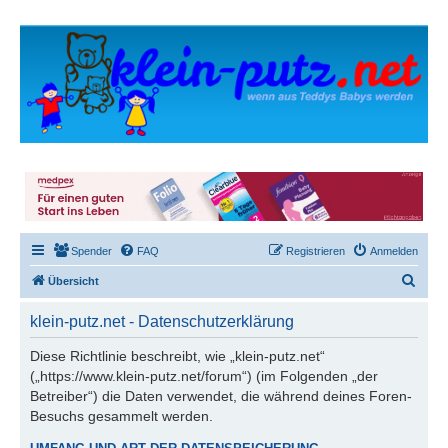
Spender
FAQ
Registrieren
Anmelden
S
Übersicht
u
klein-putz.net - Datenschutzerklärung
c
h
Diese Richtlinie beschreibt, wie „klein-putz.net“
(„https://www.klein-putz.net/forum“) (im Folgenden „der
e
Betreiber“) die Daten verwendet, die während deines Foren-
Besuchs gesammelt werden.