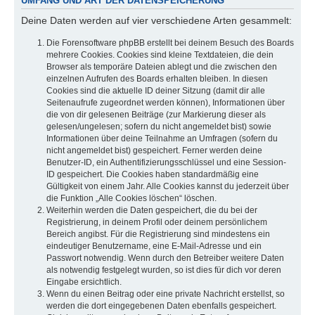
UMFANG UND ART DER DATENSPEICHERUNG
Deine Daten werden auf vier verschiedene Arten gesammelt:
Die Forensoftware phpBB erstellt bei deinem Besuch des Boards
mehrere Cookies. Cookies sind kleine Textdateien, die dein
Browser als temporäre Dateien ablegt und die zwischen den
einzelnen Aufrufen des Boards erhalten bleiben. In diesen
Cookies sind die aktuelle ID deiner Sitzung (damit dir alle
Seitenaufrufe zugeordnet werden können), Informationen über
die von dir gelesenen Beiträge (zur Markierung dieser als
gelesen/ungelesen; sofern du nicht angemeldet bist) sowie
Informationen über deine Teilnahme an Umfragen (sofern du
nicht angemeldet bist) gespeichert. Ferner werden deine
Benutzer-ID, ein Authentifizierungsschlüssel und eine Session-
ID gespeichert. Die Cookies haben standardmäßig eine
Gültigkeit von einem Jahr. Alle Cookies kannst du jederzeit über
die Funktion „Alle Cookies löschen“ löschen.
Weiterhin werden die Daten gespeichert, die du bei der
Registrierung, in deinem Profil oder deinem persönlichem
Bereich angibst. Für die Registrierung sind mindestens ein
eindeutiger Benutzername, eine E-Mail-Adresse und ein
Passwort notwendig. Wenn durch den Betreiber weitere Daten
als notwendig festgelegt wurden, so ist dies für dich vor deren
Eingabe ersichtlich.
Wenn du einen Beitrag oder eine private Nachricht erstellst, so
werden die dort eingegebenen Daten ebenfalls gespeichert.