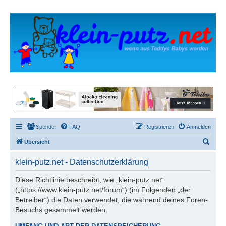
Spender
FAQ
Registrieren
Anmelden
S
Übersicht
u
klein-putz.net - Datenschutzerklärung
c
h
Diese Richtlinie beschreibt, wie „klein-putz.net“
(„https://www.klein-putz.net/forum“) (im Folgenden „der
e
Betreiber“) die Daten verwendet, die während deines Foren-
Besuchs gesammelt werden.