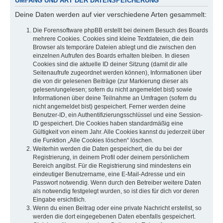
UMFANG UND ART DER DATENSPEICHERUNG
Deine Daten werden auf vier verschiedene Arten gesammelt:
Die Forensoftware phpBB erstellt bei deinem Besuch des Boards
mehrere Cookies. Cookies sind kleine Textdateien, die dein
Browser als temporäre Dateien ablegt und die zwischen den
einzelnen Aufrufen des Boards erhalten bleiben. In diesen
Cookies sind die aktuelle ID deiner Sitzung (damit dir alle
Seitenaufrufe zugeordnet werden können), Informationen über
die von dir gelesenen Beiträge (zur Markierung dieser als
gelesen/ungelesen; sofern du nicht angemeldet bist) sowie
Informationen über deine Teilnahme an Umfragen (sofern du
nicht angemeldet bist) gespeichert. Ferner werden deine
Benutzer-ID, ein Authentifizierungsschlüssel und eine Session-
ID gespeichert. Die Cookies haben standardmäßig eine
Gültigkeit von einem Jahr. Alle Cookies kannst du jederzeit über
die Funktion „Alle Cookies löschen“ löschen.
Weiterhin werden die Daten gespeichert, die du bei der
Registrierung, in deinem Profil oder deinem persönlichem
Bereich angibst. Für die Registrierung sind mindestens ein
eindeutiger Benutzername, eine E-Mail-Adresse und ein
Passwort notwendig. Wenn durch den Betreiber weitere Daten
als notwendig festgelegt wurden, so ist dies für dich vor deren
Eingabe ersichtlich.
Wenn du einen Beitrag oder eine private Nachricht erstellst, so
werden die dort eingegebenen Daten ebenfalls gespeichert.