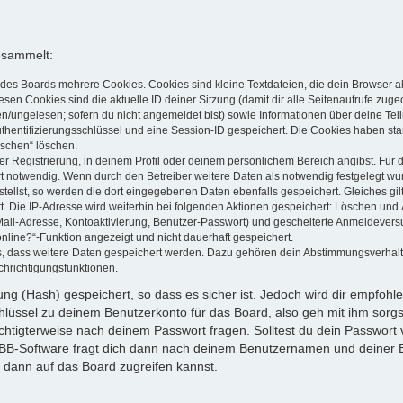
esammelt:
des Boards mehrere Cookies. Cookies sind kleine Textdateien, die dein Browser a
esen Cookies sind die aktuelle ID deiner Sitzung (damit dir alle Seitenaufrufe zug
en/ungelesen; sofern du nicht angemeldet bist) sowie Informationen über deine Te
uthentifizierungsschlüssel und eine Session-ID gespeichert. Die Cookies haben sta
öschen“ löschen.
er Registrierung, in deinem Profil oder deinem persönlichem Bereich angibst. Für 
otwendig. Wenn durch den Betreiber weitere Daten als notwendig festgelegt wurden
stellst, so werden die dort eingegebenen Daten ebenfalls gespeichert. Gleiches gil
t. Die IP-Adresse wird weiterhin bei folgenden Aktionen gespeichert: Löschen und
Mail-Adresse, Kontoaktivierung, Benutzer-Passwort) und gescheiterte Anmeldevers
online?“-Funktion angezeigt und nicht dauerhaft gespeichert.
ds, dass weitere Daten gespeichert werden. Dazu gehören dein Abstimmungsverhal
chrichtigungsfunktionen.
g (Hash) gespeichert, so dass es sicher ist. Jedoch wird dir empfohlen
lüssel zu deinem Benutzerkonto für das Board, also geh mit ihm sorgs
echtigterweise nach deinem Passwort fragen. Solltest du dein Passwort
BB-Software fragt dich dann nach deinem Benutzernamen und deiner E
 dann auf das Board zugreifen kannst.