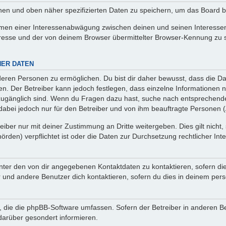
enen und oben näher spezifizierten Daten zu speichern, um das Board 
ahmen einer Interessenabwägung zwischen deinen und seinen Interessen 
resse und der von deinem Browser übermittelter Browser-Kennung zu 
NER DATEN
eren Personen zu ermöglichen. Du bist dir daher bewusst, dass die Date
nen. Der Betreiber kann jedoch festlegen, dass einzelne Informationen n
.) zugänglich sind. Wenn du Fragen dazu hast, suche nach entsprechen
t dabei jedoch nur für den Betreiber und von ihm beauftragte Personen 
iber nur mit deiner Zustimmung an Dritte weitergeben. Dies gilt nicht,
rden) verpflichtet ist oder die Daten zur Durchsetzung rechtlicher Inte
nter den von dir angegebenen Kontaktdaten zu kontaktieren, sofern die
r und andere Benutzer dich kontaktieren, sofern du dies in deinem pers
n, die die phpBB-Software umfassen. Sofern der Betreiber in anderen B
darüber gesondert informieren.