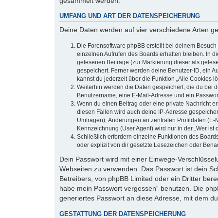
gesammelt werden.
UMFANG UND ART DER DATENSPEICHERUNG
Deine Daten werden auf vier verschiedene Arten g
Die Forensoftware phpBB erstellt bei deinem Besuch 
einzelnen Aufrufen des Boards erhalten bleiben. In di
gelesenen Beiträge (zur Markierung dieser als geles
gespeichert. Ferner werden deine Benutzer-ID, ein A
kannst du jederzeit über die Funktion „Alle Cookies l
Weiterhin werden die Daten gespeichert, die du bei d
Benutzername, eine E-Mail-Adresse und ein Passwort n
Wenn du einen Beitrag oder eine private Nachricht er
diesen Fällen wird auch deine IP-Adresse gespeicher
Umfragen), Änderungen an zentralen Profildaten (E-
Kennzeichnung (User Agent) wird nur in der „Wer ist 
Schließlich erfordern einzelne Funktionen des Boar
oder explizit von dir gesetzte Lesezeichen oder Bena
Dein Passwort wird mit einer Einwege-Verschlüsselun
Webseiten zu verwenden. Das Passwort ist dein Sch
Betreibers, von phpBB Limited oder ein Dritter ber
habe mein Passwort vergessen“ benutzen. Die php
generiertes Passwort an diese Adresse, mit dem du
GESTATTUNG DER DATENSPEICHERUNG