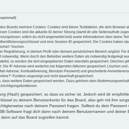
esammelt:
des Boards mehrere Cookies. Cookies sind kleine Textdateien, die dein Browser a
esen Cookies sind die aktuelle ID deiner Sitzung (damit dir alle Seitenaufrufe zug
en/ungelesen; sofern du nicht angemeldet bist) sowie Informationen über deine Te
uthentifizierungsschlüssel und eine Session-ID gespeichert. Die Cookies haben sta
öschen“ löschen.
er Registrierung, in deinem Profil oder deinem persönlichem Bereich angibst. Für 
otwendig. Wenn durch den Betreiber weitere Daten als notwendig festgelegt wurden
stellst, so werden die dort eingegebenen Daten ebenfalls gespeichert. Gleiches gil
t. Die IP-Adresse wird weiterhin bei folgenden Aktionen gespeichert: Löschen und
Mail-Adresse, Kontoaktivierung, Benutzer-Passwort) und gescheiterte Anmeldevers
online?“-Funktion angezeigt und nicht dauerhaft gespeichert.
ds, dass weitere Daten gespeichert werden. Dazu gehören dein Abstimmungsverhal
chrichtigungsfunktionen.
g (Hash) gespeichert, so dass es sicher ist. Jedoch wird dir empfohlen
lüssel zu deinem Benutzerkonto für das Board, also geh mit ihm sorgs
echtigterweise nach deinem Passwort fragen. Solltest du dein Passwort
BB-Software fragt dich dann nach deinem Benutzernamen und deiner E
 dann auf das Board zugreifen kannst.