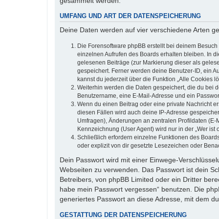
gesammelt werden.
UMFANG UND ART DER DATENSPEICHERUNG
Deine Daten werden auf vier verschiedene Arten g
Die Forensoftware phpBB erstellt bei deinem Besuch 
einzelnen Aufrufen des Boards erhalten bleiben. In di
gelesenen Beiträge (zur Markierung dieser als geles
gespeichert. Ferner werden deine Benutzer-ID, ein A
kannst du jederzeit über die Funktion „Alle Cookies l
Weiterhin werden die Daten gespeichert, die du bei d
Benutzername, eine E-Mail-Adresse und ein Passwort n
Wenn du einen Beitrag oder eine private Nachricht er
diesen Fällen wird auch deine IP-Adresse gespeicher
Umfragen), Änderungen an zentralen Profildaten (E-
Kennzeichnung (User Agent) wird nur in der „Wer ist 
Schließlich erfordern einzelne Funktionen des Boar
oder explizit von dir gesetzte Lesezeichen oder Bena
Dein Passwort wird mit einer Einwege-Verschlüsselun
Webseiten zu verwenden. Das Passwort ist dein Sch
Betreibers, von phpBB Limited oder ein Dritter ber
habe mein Passwort vergessen“ benutzen. Die php
generiertes Passwort an diese Adresse, mit dem du
GESTATTUNG DER DATENSPEICHERUNG