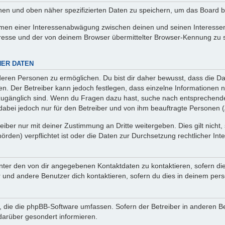
enen und oben näher spezifizierten Daten zu speichern, um das Board 
ahmen einer Interessenabwägung zwischen deinen und seinen Interessen 
resse und der von deinem Browser übermittelter Browser-Kennung zu 
NER DATEN
eren Personen zu ermöglichen. Du bist dir daher bewusst, dass die Date
nen. Der Betreiber kann jedoch festlegen, dass einzelne Informationen n
.) zugänglich sind. Wenn du Fragen dazu hast, suche nach entsprechen
t dabei jedoch nur für den Betreiber und von ihm beauftragte Personen 
iber nur mit deiner Zustimmung an Dritte weitergeben. Dies gilt nicht,
rden) verpflichtet ist oder die Daten zur Durchsetzung rechtlicher Inte
nter den von dir angegebenen Kontaktdaten zu kontaktieren, sofern die
r und andere Benutzer dich kontaktieren, sofern du dies in deinem pers
n, die die phpBB-Software umfassen. Sofern der Betreiber in anderen B
darüber gesondert informieren.