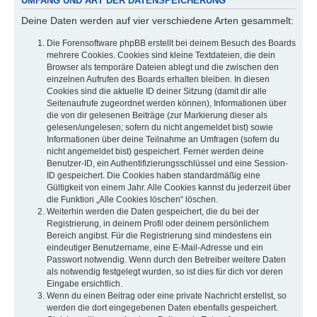
UMFANG UND ART DER DATENSPEICHERUNG
Deine Daten werden auf vier verschiedene Arten gesammelt:
Die Forensoftware phpBB erstellt bei deinem Besuch des Boards
mehrere Cookies. Cookies sind kleine Textdateien, die dein
Browser als temporäre Dateien ablegt und die zwischen den
einzelnen Aufrufen des Boards erhalten bleiben. In diesen
Cookies sind die aktuelle ID deiner Sitzung (damit dir alle
Seitenaufrufe zugeordnet werden können), Informationen über
die von dir gelesenen Beiträge (zur Markierung dieser als
gelesen/ungelesen; sofern du nicht angemeldet bist) sowie
Informationen über deine Teilnahme an Umfragen (sofern du
nicht angemeldet bist) gespeichert. Ferner werden deine
Benutzer-ID, ein Authentifizierungsschlüssel und eine Session-
ID gespeichert. Die Cookies haben standardmäßig eine
Gültigkeit von einem Jahr. Alle Cookies kannst du jederzeit über
die Funktion „Alle Cookies löschen“ löschen.
Weiterhin werden die Daten gespeichert, die du bei der
Registrierung, in deinem Profil oder deinem persönlichem
Bereich angibst. Für die Registrierung sind mindestens ein
eindeutiger Benutzername, eine E-Mail-Adresse und ein
Passwort notwendig. Wenn durch den Betreiber weitere Daten
als notwendig festgelegt wurden, so ist dies für dich vor deren
Eingabe ersichtlich.
Wenn du einen Beitrag oder eine private Nachricht erstellst, so
werden die dort eingegebenen Daten ebenfalls gespeichert.