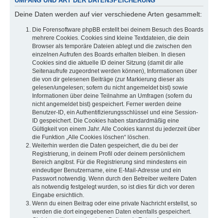
UMFANG UND ART DER DATENSPEICHERUNG
Deine Daten werden auf vier verschiedene Arten gesammelt:
Die Forensoftware phpBB erstellt bei deinem Besuch des Boards
mehrere Cookies. Cookies sind kleine Textdateien, die dein
Browser als temporäre Dateien ablegt und die zwischen den
einzelnen Aufrufen des Boards erhalten bleiben. In diesen
Cookies sind die aktuelle ID deiner Sitzung (damit dir alle
Seitenaufrufe zugeordnet werden können), Informationen über
die von dir gelesenen Beiträge (zur Markierung dieser als
gelesen/ungelesen; sofern du nicht angemeldet bist) sowie
Informationen über deine Teilnahme an Umfragen (sofern du
nicht angemeldet bist) gespeichert. Ferner werden deine
Benutzer-ID, ein Authentifizierungsschlüssel und eine Session-
ID gespeichert. Die Cookies haben standardmäßig eine
Gültigkeit von einem Jahr. Alle Cookies kannst du jederzeit über
die Funktion „Alle Cookies löschen“ löschen.
Weiterhin werden die Daten gespeichert, die du bei der
Registrierung, in deinem Profil oder deinem persönlichem
Bereich angibst. Für die Registrierung sind mindestens ein
eindeutiger Benutzername, eine E-Mail-Adresse und ein
Passwort notwendig. Wenn durch den Betreiber weitere Daten
als notwendig festgelegt wurden, so ist dies für dich vor deren
Eingabe ersichtlich.
Wenn du einen Beitrag oder eine private Nachricht erstellst, so
werden die dort eingegebenen Daten ebenfalls gespeichert.