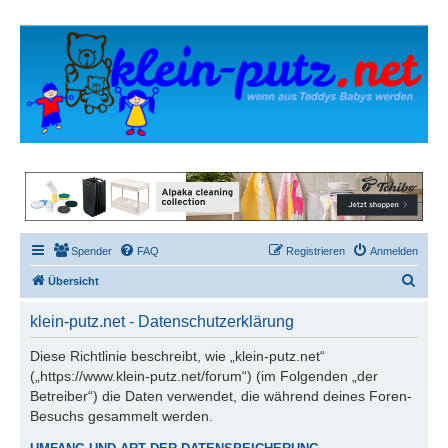
Spender
FAQ
Registrieren
Anmelden
S
Übersicht
u
klein-putz.net - Datenschutzerklärung
c
h
Diese Richtlinie beschreibt, wie „klein-putz.net“
(„https://www.klein-putz.net/forum“) (im Folgenden „der
e
Betreiber“) die Daten verwendet, die während deines Foren-
Besuchs gesammelt werden.