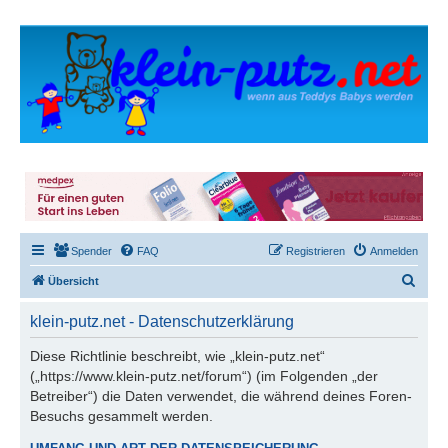
Spender
FAQ
Registrieren
Anmelden
S
Übersicht
u
klein-putz.net - Datenschutzerklärung
c
h
Diese Richtlinie beschreibt, wie „klein-putz.net“
(„https://www.klein-putz.net/forum“) (im Folgenden „der
e
Betreiber“) die Daten verwendet, die während deines Foren-
Besuchs gesammelt werden.