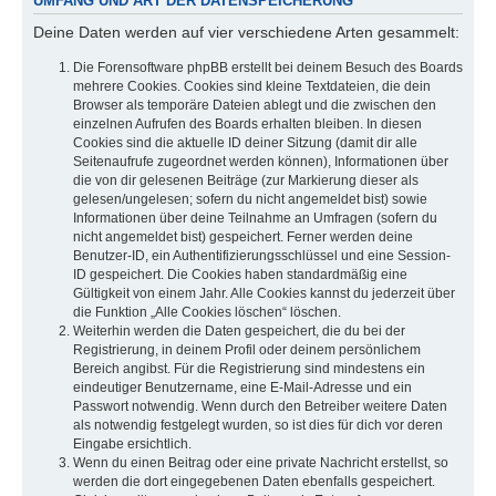
UMFANG UND ART DER DATENSPEICHERUNG
Deine Daten werden auf vier verschiedene Arten gesammelt:
Die Forensoftware phpBB erstellt bei deinem Besuch des Boards
mehrere Cookies. Cookies sind kleine Textdateien, die dein
Browser als temporäre Dateien ablegt und die zwischen den
einzelnen Aufrufen des Boards erhalten bleiben. In diesen
Cookies sind die aktuelle ID deiner Sitzung (damit dir alle
Seitenaufrufe zugeordnet werden können), Informationen über
die von dir gelesenen Beiträge (zur Markierung dieser als
gelesen/ungelesen; sofern du nicht angemeldet bist) sowie
Informationen über deine Teilnahme an Umfragen (sofern du
nicht angemeldet bist) gespeichert. Ferner werden deine
Benutzer-ID, ein Authentifizierungsschlüssel und eine Session-
ID gespeichert. Die Cookies haben standardmäßig eine
Gültigkeit von einem Jahr. Alle Cookies kannst du jederzeit über
die Funktion „Alle Cookies löschen“ löschen.
Weiterhin werden die Daten gespeichert, die du bei der
Registrierung, in deinem Profil oder deinem persönlichem
Bereich angibst. Für die Registrierung sind mindestens ein
eindeutiger Benutzername, eine E-Mail-Adresse und ein
Passwort notwendig. Wenn durch den Betreiber weitere Daten
als notwendig festgelegt wurden, so ist dies für dich vor deren
Eingabe ersichtlich.
Wenn du einen Beitrag oder eine private Nachricht erstellst, so
werden die dort eingegebenen Daten ebenfalls gespeichert.