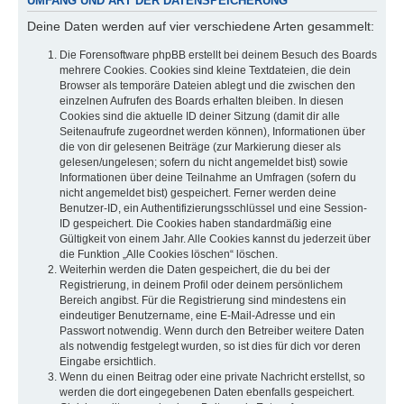
UMFANG UND ART DER DATENSPEICHERUNG
Deine Daten werden auf vier verschiedene Arten gesammelt:
Die Forensoftware phpBB erstellt bei deinem Besuch des Boards
mehrere Cookies. Cookies sind kleine Textdateien, die dein
Browser als temporäre Dateien ablegt und die zwischen den
einzelnen Aufrufen des Boards erhalten bleiben. In diesen
Cookies sind die aktuelle ID deiner Sitzung (damit dir alle
Seitenaufrufe zugeordnet werden können), Informationen über
die von dir gelesenen Beiträge (zur Markierung dieser als
gelesen/ungelesen; sofern du nicht angemeldet bist) sowie
Informationen über deine Teilnahme an Umfragen (sofern du
nicht angemeldet bist) gespeichert. Ferner werden deine
Benutzer-ID, ein Authentifizierungsschlüssel und eine Session-
ID gespeichert. Die Cookies haben standardmäßig eine
Gültigkeit von einem Jahr. Alle Cookies kannst du jederzeit über
die Funktion „Alle Cookies löschen“ löschen.
Weiterhin werden die Daten gespeichert, die du bei der
Registrierung, in deinem Profil oder deinem persönlichem
Bereich angibst. Für die Registrierung sind mindestens ein
eindeutiger Benutzername, eine E-Mail-Adresse und ein
Passwort notwendig. Wenn durch den Betreiber weitere Daten
als notwendig festgelegt wurden, so ist dies für dich vor deren
Eingabe ersichtlich.
Wenn du einen Beitrag oder eine private Nachricht erstellst, so
werden die dort eingegebenen Daten ebenfalls gespeichert.