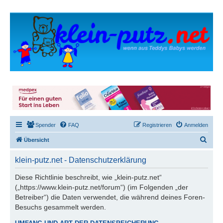
Spender
FAQ
Registrieren
Anmelden
S
Übersicht
u
klein-putz.net - Datenschutzerklärung
c
h
Diese Richtlinie beschreibt, wie „klein-putz.net“
(„https://www.klein-putz.net/forum“) (im Folgenden „der
e
Betreiber“) die Daten verwendet, die während deines Foren-
Besuchs gesammelt werden.