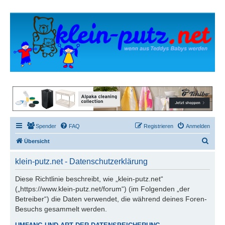
Spender
FAQ
Registrieren
Anmelden
S
Übersicht
u
klein-putz.net - Datenschutzerklärung
c
h
Diese Richtlinie beschreibt, wie „klein-putz.net“
(„https://www.klein-putz.net/forum“) (im Folgenden „der
e
Betreiber“) die Daten verwendet, die während deines Foren-
Besuchs gesammelt werden.