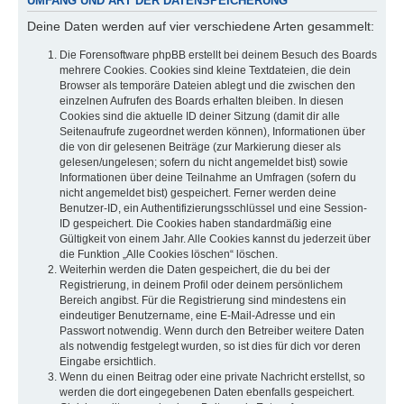
UMFANG UND ART DER DATENSPEICHERUNG
Deine Daten werden auf vier verschiedene Arten gesammelt:
Die Forensoftware phpBB erstellt bei deinem Besuch des Boards
mehrere Cookies. Cookies sind kleine Textdateien, die dein
Browser als temporäre Dateien ablegt und die zwischen den
einzelnen Aufrufen des Boards erhalten bleiben. In diesen
Cookies sind die aktuelle ID deiner Sitzung (damit dir alle
Seitenaufrufe zugeordnet werden können), Informationen über
die von dir gelesenen Beiträge (zur Markierung dieser als
gelesen/ungelesen; sofern du nicht angemeldet bist) sowie
Informationen über deine Teilnahme an Umfragen (sofern du
nicht angemeldet bist) gespeichert. Ferner werden deine
Benutzer-ID, ein Authentifizierungsschlüssel und eine Session-
ID gespeichert. Die Cookies haben standardmäßig eine
Gültigkeit von einem Jahr. Alle Cookies kannst du jederzeit über
die Funktion „Alle Cookies löschen“ löschen.
Weiterhin werden die Daten gespeichert, die du bei der
Registrierung, in deinem Profil oder deinem persönlichem
Bereich angibst. Für die Registrierung sind mindestens ein
eindeutiger Benutzername, eine E-Mail-Adresse und ein
Passwort notwendig. Wenn durch den Betreiber weitere Daten
als notwendig festgelegt wurden, so ist dies für dich vor deren
Eingabe ersichtlich.
Wenn du einen Beitrag oder eine private Nachricht erstellst, so
werden die dort eingegebenen Daten ebenfalls gespeichert.