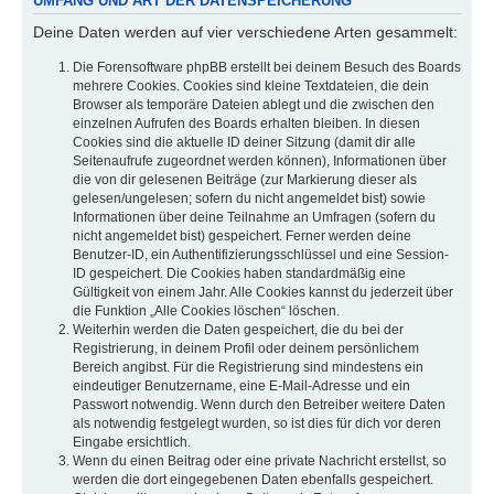
UMFANG UND ART DER DATENSPEICHERUNG
Deine Daten werden auf vier verschiedene Arten gesammelt:
Die Forensoftware phpBB erstellt bei deinem Besuch des Boards
mehrere Cookies. Cookies sind kleine Textdateien, die dein
Browser als temporäre Dateien ablegt und die zwischen den
einzelnen Aufrufen des Boards erhalten bleiben. In diesen
Cookies sind die aktuelle ID deiner Sitzung (damit dir alle
Seitenaufrufe zugeordnet werden können), Informationen über
die von dir gelesenen Beiträge (zur Markierung dieser als
gelesen/ungelesen; sofern du nicht angemeldet bist) sowie
Informationen über deine Teilnahme an Umfragen (sofern du
nicht angemeldet bist) gespeichert. Ferner werden deine
Benutzer-ID, ein Authentifizierungsschlüssel und eine Session-
ID gespeichert. Die Cookies haben standardmäßig eine
Gültigkeit von einem Jahr. Alle Cookies kannst du jederzeit über
die Funktion „Alle Cookies löschen“ löschen.
Weiterhin werden die Daten gespeichert, die du bei der
Registrierung, in deinem Profil oder deinem persönlichem
Bereich angibst. Für die Registrierung sind mindestens ein
eindeutiger Benutzername, eine E-Mail-Adresse und ein
Passwort notwendig. Wenn durch den Betreiber weitere Daten
als notwendig festgelegt wurden, so ist dies für dich vor deren
Eingabe ersichtlich.
Wenn du einen Beitrag oder eine private Nachricht erstellst, so
werden die dort eingegebenen Daten ebenfalls gespeichert.