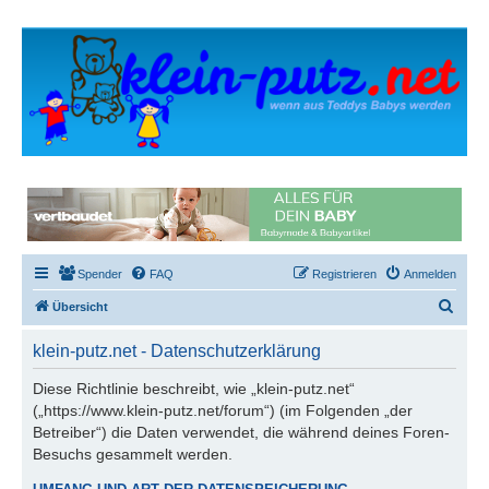
Spender
FAQ
Registrieren
Anmelden
S
Übersicht
u
klein-putz.net - Datenschutzerklärung
c
h
Diese Richtlinie beschreibt, wie „klein-putz.net“
(„https://www.klein-putz.net/forum“) (im Folgenden „der
e
Betreiber“) die Daten verwendet, die während deines Foren-
Besuchs gesammelt werden.