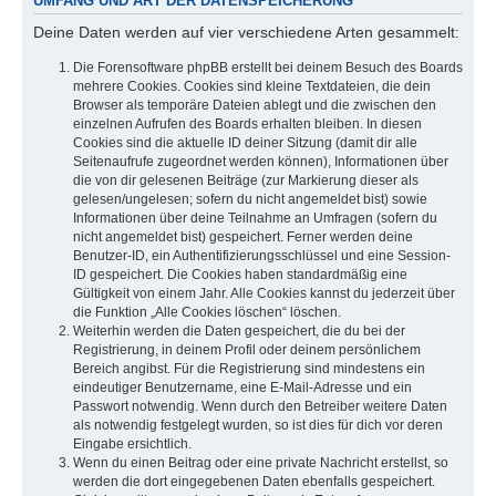
UMFANG UND ART DER DATENSPEICHERUNG
Deine Daten werden auf vier verschiedene Arten gesammelt:
Die Forensoftware phpBB erstellt bei deinem Besuch des Boards
mehrere Cookies. Cookies sind kleine Textdateien, die dein
Browser als temporäre Dateien ablegt und die zwischen den
einzelnen Aufrufen des Boards erhalten bleiben. In diesen
Cookies sind die aktuelle ID deiner Sitzung (damit dir alle
Seitenaufrufe zugeordnet werden können), Informationen über
die von dir gelesenen Beiträge (zur Markierung dieser als
gelesen/ungelesen; sofern du nicht angemeldet bist) sowie
Informationen über deine Teilnahme an Umfragen (sofern du
nicht angemeldet bist) gespeichert. Ferner werden deine
Benutzer-ID, ein Authentifizierungsschlüssel und eine Session-
ID gespeichert. Die Cookies haben standardmäßig eine
Gültigkeit von einem Jahr. Alle Cookies kannst du jederzeit über
die Funktion „Alle Cookies löschen“ löschen.
Weiterhin werden die Daten gespeichert, die du bei der
Registrierung, in deinem Profil oder deinem persönlichem
Bereich angibst. Für die Registrierung sind mindestens ein
eindeutiger Benutzername, eine E-Mail-Adresse und ein
Passwort notwendig. Wenn durch den Betreiber weitere Daten
als notwendig festgelegt wurden, so ist dies für dich vor deren
Eingabe ersichtlich.
Wenn du einen Beitrag oder eine private Nachricht erstellst, so
werden die dort eingegebenen Daten ebenfalls gespeichert.