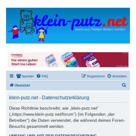
Spender
FAQ
Registrieren
Anmelden
S
Übersicht
u
klein-putz.net - Datenschutzerklärung
c
h
Diese Richtlinie beschreibt, wie „klein-putz.net“
(„https://www.klein-putz.net/forum“) (im Folgenden „der
e
Betreiber“) die Daten verwendet, die während deines Foren-
Besuchs gesammelt werden.