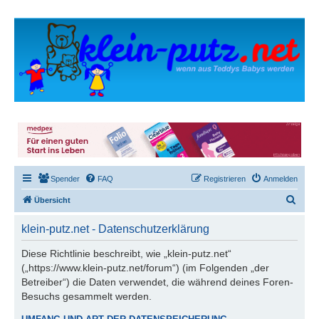
Spender
FAQ
Registrieren
Anmelden
S
Übersicht
u
klein-putz.net - Datenschutzerklärung
c
h
Diese Richtlinie beschreibt, wie „klein-putz.net“
(„https://www.klein-putz.net/forum“) (im Folgenden „der
e
Betreiber“) die Daten verwendet, die während deines Foren-
Besuchs gesammelt werden.