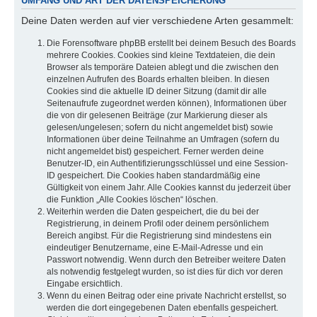
UMFANG UND ART DER DATENSPEICHERUNG
Deine Daten werden auf vier verschiedene Arten gesammelt:
Die Forensoftware phpBB erstellt bei deinem Besuch des Boards
mehrere Cookies. Cookies sind kleine Textdateien, die dein
Browser als temporäre Dateien ablegt und die zwischen den
einzelnen Aufrufen des Boards erhalten bleiben. In diesen
Cookies sind die aktuelle ID deiner Sitzung (damit dir alle
Seitenaufrufe zugeordnet werden können), Informationen über
die von dir gelesenen Beiträge (zur Markierung dieser als
gelesen/ungelesen; sofern du nicht angemeldet bist) sowie
Informationen über deine Teilnahme an Umfragen (sofern du
nicht angemeldet bist) gespeichert. Ferner werden deine
Benutzer-ID, ein Authentifizierungsschlüssel und eine Session-
ID gespeichert. Die Cookies haben standardmäßig eine
Gültigkeit von einem Jahr. Alle Cookies kannst du jederzeit über
die Funktion „Alle Cookies löschen“ löschen.
Weiterhin werden die Daten gespeichert, die du bei der
Registrierung, in deinem Profil oder deinem persönlichem
Bereich angibst. Für die Registrierung sind mindestens ein
eindeutiger Benutzername, eine E-Mail-Adresse und ein
Passwort notwendig. Wenn durch den Betreiber weitere Daten
als notwendig festgelegt wurden, so ist dies für dich vor deren
Eingabe ersichtlich.
Wenn du einen Beitrag oder eine private Nachricht erstellst, so
werden die dort eingegebenen Daten ebenfalls gespeichert.