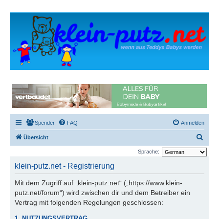
Spender
FAQ
Anmelden
S
Übersicht
u
Sprache:
c
klein-putz.net - Registrierung
h
Mit dem Zugriff auf „klein-putz.net“ („https://www.klein-
e
putz.net/forum“) wird zwischen dir und dem Betreiber ein
Vertrag mit folgenden Regelungen geschlossen:
1. NUTZUNGSVERTRAG