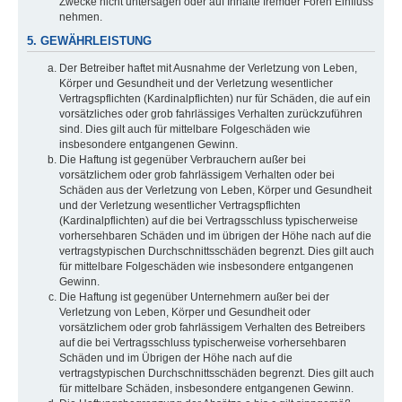
Zwecke nicht untersagen oder auf Inhalte fremder Foren Einfluss
nehmen.
5. GEWÄHRLEISTUNG
Der Betreiber haftet mit Ausnahme der Verletzung von Leben,
Körper und Gesundheit und der Verletzung wesentlicher
Vertragspflichten (Kardinalpflichten) nur für Schäden, die auf ein
vorsätzliches oder grob fahrlässiges Verhalten zurückzuführen
sind. Dies gilt auch für mittelbare Folgeschäden wie
insbesondere entgangenen Gewinn.
Die Haftung ist gegenüber Verbrauchern außer bei
vorsätzlichem oder grob fahrlässigem Verhalten oder bei
Schäden aus der Verletzung von Leben, Körper und Gesundheit
und der Verletzung wesentlicher Vertragspflichten
(Kardinalpflichten) auf die bei Vertragsschluss typischerweise
vorhersehbaren Schäden und im übrigen der Höhe nach auf die
vertragstypischen Durchschnittsschäden begrenzt. Dies gilt auch
für mittelbare Folgeschäden wie insbesondere entgangenen
Gewinn.
Die Haftung ist gegenüber Unternehmern außer bei der
Verletzung von Leben, Körper und Gesundheit oder
vorsätzlichem oder grob fahrlässigem Verhalten des Betreibers
auf die bei Vertragsschluss typischerweise vorhersehbaren
Schäden und im Übrigen der Höhe nach auf die
vertragstypischen Durchschnittsschäden begrenzt. Dies gilt auch
für mittelbare Schäden, insbesondere entgangenen Gewinn.