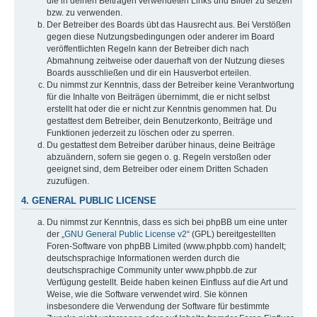
die in deinen Beiträgen verwendeten Links und Bilder zu setzen
bzw. zu verwenden.
Der Betreiber des Boards übt das Hausrecht aus. Bei Verstößen
gegen diese Nutzungsbedingungen oder anderer im Board
veröffentlichten Regeln kann der Betreiber dich nach
Abmahnung zeitweise oder dauerhaft von der Nutzung dieses
Boards ausschließen und dir ein Hausverbot erteilen.
Du nimmst zur Kenntnis, dass der Betreiber keine Verantwortung
für die Inhalte von Beiträgen übernimmt, die er nicht selbst
erstellt hat oder die er nicht zur Kenntnis genommen hat. Du
gestattest dem Betreiber, dein Benutzerkonto, Beiträge und
Funktionen jederzeit zu löschen oder zu sperren.
Du gestattest dem Betreiber darüber hinaus, deine Beiträge
abzuändern, sofern sie gegen o. g. Regeln verstoßen oder
geeignet sind, dem Betreiber oder einem Dritten Schaden
zuzufügen.
4. GENERAL PUBLIC LICENSE
Du nimmst zur Kenntnis, dass es sich bei phpBB um eine unter
der „
GNU General Public License v2
“ (GPL) bereitgestellten
Foren-Software von phpBB Limited (www.phpbb.com) handelt;
deutschsprachige Informationen werden durch die
deutschsprachige Community unter www.phpbb.de zur
Verfügung gestellt. Beide haben keinen Einfluss auf die Art und
Weise, wie die Software verwendet wird. Sie können
insbesondere die Verwendung der Software für bestimmte