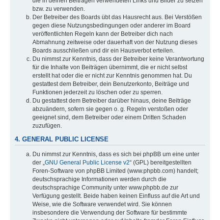
die in deinen Beiträgen verwendeten Links und Bilder zu setzen
bzw. zu verwenden.
Der Betreiber des Boards übt das Hausrecht aus. Bei Verstößen
gegen diese Nutzungsbedingungen oder anderer im Board
veröffentlichten Regeln kann der Betreiber dich nach
Abmahnung zeitweise oder dauerhaft von der Nutzung dieses
Boards ausschließen und dir ein Hausverbot erteilen.
Du nimmst zur Kenntnis, dass der Betreiber keine Verantwortung
für die Inhalte von Beiträgen übernimmt, die er nicht selbst
erstellt hat oder die er nicht zur Kenntnis genommen hat. Du
gestattest dem Betreiber, dein Benutzerkonto, Beiträge und
Funktionen jederzeit zu löschen oder zu sperren.
Du gestattest dem Betreiber darüber hinaus, deine Beiträge
abzuändern, sofern sie gegen o. g. Regeln verstoßen oder
geeignet sind, dem Betreiber oder einem Dritten Schaden
zuzufügen.
4. GENERAL PUBLIC LICENSE
Du nimmst zur Kenntnis, dass es sich bei phpBB um eine unter
der „
GNU General Public License v2
“ (GPL) bereitgestellten
Foren-Software von phpBB Limited (www.phpbb.com) handelt;
deutschsprachige Informationen werden durch die
deutschsprachige Community unter www.phpbb.de zur
Verfügung gestellt. Beide haben keinen Einfluss auf die Art und
Weise, wie die Software verwendet wird. Sie können
insbesondere die Verwendung der Software für bestimmte