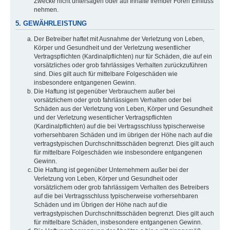
Zwecke nicht untersagen oder auf Inhalte fremder Foren Einfluss
nehmen.
5. GEWÄHRLEISTUNG
Der Betreiber haftet mit Ausnahme der Verletzung von Leben,
Körper und Gesundheit und der Verletzung wesentlicher
Vertragspflichten (Kardinalpflichten) nur für Schäden, die auf ein
vorsätzliches oder grob fahrlässiges Verhalten zurückzuführen
sind. Dies gilt auch für mittelbare Folgeschäden wie
insbesondere entgangenen Gewinn.
Die Haftung ist gegenüber Verbrauchern außer bei
vorsätzlichem oder grob fahrlässigem Verhalten oder bei
Schäden aus der Verletzung von Leben, Körper und Gesundheit
und der Verletzung wesentlicher Vertragspflichten
(Kardinalpflichten) auf die bei Vertragsschluss typischerweise
vorhersehbaren Schäden und im übrigen der Höhe nach auf die
vertragstypischen Durchschnittsschäden begrenzt. Dies gilt auch
für mittelbare Folgeschäden wie insbesondere entgangenen
Gewinn.
Die Haftung ist gegenüber Unternehmern außer bei der
Verletzung von Leben, Körper und Gesundheit oder
vorsätzlichem oder grob fahrlässigem Verhalten des Betreibers
auf die bei Vertragsschluss typischerweise vorhersehbaren
Schäden und im Übrigen der Höhe nach auf die
vertragstypischen Durchschnittsschäden begrenzt. Dies gilt auch
für mittelbare Schäden, insbesondere entgangenen Gewinn.