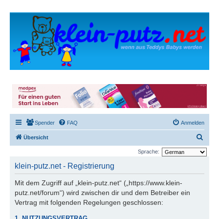
Spender
FAQ
Anmelden
S
Übersicht
u
Sprache:
c
klein-putz.net - Registrierung
h
Mit dem Zugriff auf „klein-putz.net“ („https://www.klein-
e
putz.net/forum“) wird zwischen dir und dem Betreiber ein
Vertrag mit folgenden Regelungen geschlossen:
1. NUTZUNGSVERTRAG