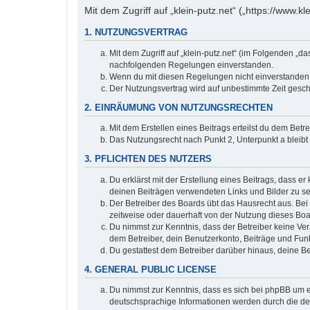
Mit dem Zugriff auf „klein-putz.net“ („https://www.
1. NUTZUNGSVERTRAG
Mit dem Zugriff auf „klein-putz.net“ (im Folgenden „d
nachfolgenden Regelungen einverstanden.
Wenn du mit diesen Regelungen nicht einverstanden bi
Der Nutzungsvertrag wird auf unbestimmte Zeit gesch
2. EINRÄUMUNG VON NUTZUNGSRECHTEN
Mit dem Erstellen eines Beitrags erteilst du dem Bet
Das Nutzungsrecht nach Punkt 2, Unterpunkt a bleib
3. PFLICHTEN DES NUTZERS
Du erklärst mit der Erstellung eines Beitrags, dass er
deinen Beiträgen verwendeten Links und Bilder zu s
Der Betreiber des Boards übt das Hausrecht aus. Be
zeitweise oder dauerhaft von der Nutzung dieses Boa
Du nimmst zur Kenntnis, dass der Betreiber keine Vera
dem Betreiber, dein Benutzerkonto, Beiträge und Funk
Du gestattest dem Betreiber darüber hinaus, deine B
4. GENERAL PUBLIC LICENSE
Du nimmst zur Kenntnis, dass es sich bei phpBB um ei
deutschsprachige Informationen werden durch die deu