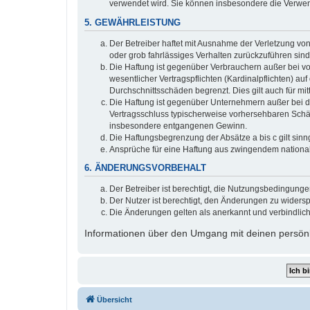
verwendet wird. Sie können insbesondere die Verwen
5. GEWÄHRLEISTUNG
Der Betreiber haftet mit Ausnahme der Verletzung von
oder grob fahrlässiges Verhalten zurückzuführen sin
Die Haftung ist gegenüber Verbrauchern außer bei v
wesentlicher Vertragspflichten (Kardinalpflichten) a
Durchschnittsschäden begrenzt. Dies gilt auch für 
Die Haftung ist gegenüber Unternehmern außer bei de
Vertragsschluss typischerweise vorhersehbaren Schäd
insbesondere entgangenen Gewinn.
Die Haftungsbegrenzung der Absätze a bis c gilt sinn
Ansprüche für eine Haftung aus zwingendem nationa
6. ÄNDERUNGSVORBEHALT
Der Betreiber ist berechtigt, die Nutzungsbedingung
Der Nutzer ist berechtigt, den Änderungen zu widers
Die Änderungen gelten als anerkannt und verbindlic
Informationen über den Umgang mit deinen persönli
Übersicht