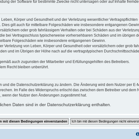
dung der Software für bestimmte Zwecke nicht untersagen oder auf Inhalte fremde
 Leben, Körper und Gesundheit und der Verletzung wesentlicher Vertragspflichten (K
d. Dies gilt auch für mittelbare Folgeschäden wie insbesondere entgangenen Gewin
orsätzlichem oder grob fahrlässigem Verhalten oder bei Schäden aus der Verletzu
uf die bei Vertragsschluss typischerweise vorhersehbaren Schäden und im übrigen 
mittelbare Folgeschäden wie insbesondere entgangenen Gewinn.
r Verletzung von Leben, Körper und Gesundheit oder vorsätzlichem oder grob fahr
en und im Übrigen der Höhe nach auf die vertragstypischen Durchschnittsschäden 
gemäß auch zugunsten der Mitarbeiter und Erfüllungsgehilfen des Betreibers.
lem Recht bleiben unberührt.
en und die Datenschutzerklärung zu ändern. Die Änderung wird dem Nutzer per E-Mai
prechen. Im Falle des Widerspruchs erlischt das zwischen dem Betreiber und dem Nu
h, wenn der Nutzer den Änderungen zugestimmt hat.
chen Daten sind in der Datenschutzerklärung enthalten.