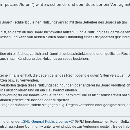
klein-putz.net/forum“) wird zwischen dir und dem Betreiber ein Vertrag
as Board“) schließt du einen Nutzungsvertrag mit dem Betreiber des Boards ab (im F
st, so darfst du das Board nicht weiter nutzen. Für die Nutzung des Boards gelten 
lossen und kann von beiden Seiten ohne Einhaltung einer Frist jederzeit gekündig
reiber ein einfaches, zeitlich und räumlich unbeschränktes und unentgeltliches Re
t auch nach Kündigung des Nutzungsvertrages bestehen.
 keine Inhalte enthält, die gegen geltendes Recht oder die guten Sitten verstoßen. D
etzen bzw. zu verwenden.
i Verstößen gegen diese Nutzungsbedingungen oder anderer im Board veröffentli
rds ausschließen und dir ein Hausverbot erteilen.
ntwortung für die Inhalte von Beiträgen übernimmt, die er nicht selbst erstellt hat
tionen jederzeit zu löschen oder zu sperren.
eiträge abzuändern, sofern sie gegen o. g. Regeln verstoßen oder geeignet sind, 
ne unter der „
GNU General Public License v2
“ (GPL) bereitgestellten Foren-Sof
tschsprachige Community unter www.phpbb.de zur Verfügung gestellt. Beide haben 