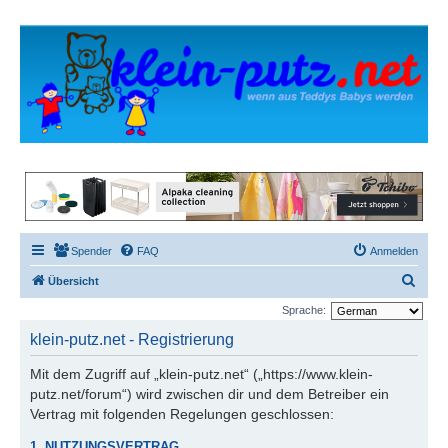
Spender
FAQ
Anmelden
S
Übersicht
u
Sprache:
c
klein-putz.net - Registrierung
h
Mit dem Zugriff auf „klein-putz.net“ („https://www.klein-
e
putz.net/forum“) wird zwischen dir und dem Betreiber ein
Vertrag mit folgenden Regelungen geschlossen:
1. NUTZUNGSVERTRAG