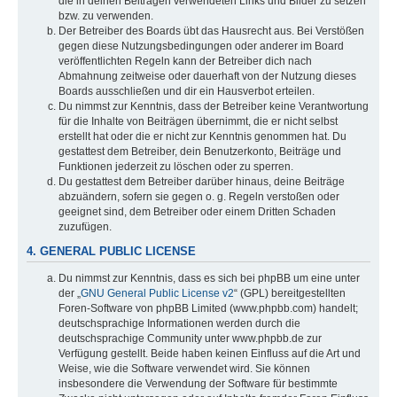
die in deinen Beiträgen verwendeten Links und Bilder zu setzen
bzw. zu verwenden.
Der Betreiber des Boards übt das Hausrecht aus. Bei Verstößen
gegen diese Nutzungsbedingungen oder anderer im Board
veröffentlichten Regeln kann der Betreiber dich nach
Abmahnung zeitweise oder dauerhaft von der Nutzung dieses
Boards ausschließen und dir ein Hausverbot erteilen.
Du nimmst zur Kenntnis, dass der Betreiber keine Verantwortung
für die Inhalte von Beiträgen übernimmt, die er nicht selbst
erstellt hat oder die er nicht zur Kenntnis genommen hat. Du
gestattest dem Betreiber, dein Benutzerkonto, Beiträge und
Funktionen jederzeit zu löschen oder zu sperren.
Du gestattest dem Betreiber darüber hinaus, deine Beiträge
abzuändern, sofern sie gegen o. g. Regeln verstoßen oder
geeignet sind, dem Betreiber oder einem Dritten Schaden
zuzufügen.
4. GENERAL PUBLIC LICENSE
Du nimmst zur Kenntnis, dass es sich bei phpBB um eine unter
der „
GNU General Public License v2
“ (GPL) bereitgestellten
Foren-Software von phpBB Limited (www.phpbb.com) handelt;
deutschsprachige Informationen werden durch die
deutschsprachige Community unter www.phpbb.de zur
Verfügung gestellt. Beide haben keinen Einfluss auf die Art und
Weise, wie die Software verwendet wird. Sie können
insbesondere die Verwendung der Software für bestimmte