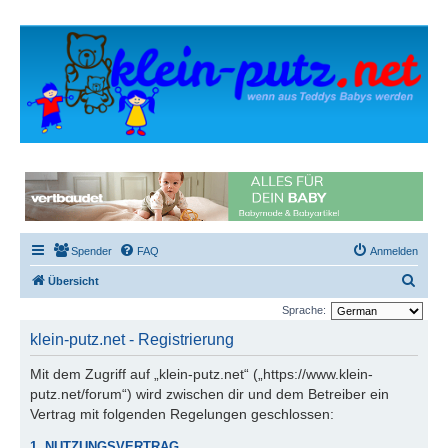
Spender
FAQ
Anmelden
S
Übersicht
u
Sprache:
c
klein-putz.net - Registrierung
h
Mit dem Zugriff auf „klein-putz.net“ („https://www.klein-
e
putz.net/forum“) wird zwischen dir und dem Betreiber ein
Vertrag mit folgenden Regelungen geschlossen:
1. NUTZUNGSVERTRAG