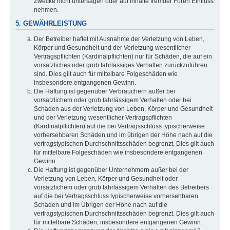
Zwecke nicht untersagen oder auf Inhalte fremder Foren Einfluss
nehmen.
5. GEWÄHRLEISTUNG
Der Betreiber haftet mit Ausnahme der Verletzung von Leben,
Körper und Gesundheit und der Verletzung wesentlicher
Vertragspflichten (Kardinalpflichten) nur für Schäden, die auf ein
vorsätzliches oder grob fahrlässiges Verhalten zurückzuführen
sind. Dies gilt auch für mittelbare Folgeschäden wie
insbesondere entgangenen Gewinn.
Die Haftung ist gegenüber Verbrauchern außer bei
vorsätzlichem oder grob fahrlässigem Verhalten oder bei
Schäden aus der Verletzung von Leben, Körper und Gesundheit
und der Verletzung wesentlicher Vertragspflichten
(Kardinalpflichten) auf die bei Vertragsschluss typischerweise
vorhersehbaren Schäden und im übrigen der Höhe nach auf die
vertragstypischen Durchschnittsschäden begrenzt. Dies gilt auch
für mittelbare Folgeschäden wie insbesondere entgangenen
Gewinn.
Die Haftung ist gegenüber Unternehmern außer bei der
Verletzung von Leben, Körper und Gesundheit oder
vorsätzlichem oder grob fahrlässigem Verhalten des Betreibers
auf die bei Vertragsschluss typischerweise vorhersehbaren
Schäden und im Übrigen der Höhe nach auf die
vertragstypischen Durchschnittsschäden begrenzt. Dies gilt auch
für mittelbare Schäden, insbesondere entgangenen Gewinn.