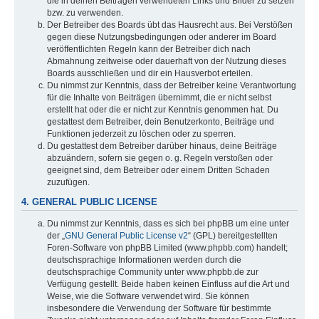
die in deinen Beiträgen verwendeten Links und Bilder zu setzen
bzw. zu verwenden.
Der Betreiber des Boards übt das Hausrecht aus. Bei Verstößen
gegen diese Nutzungsbedingungen oder anderer im Board
veröffentlichten Regeln kann der Betreiber dich nach
Abmahnung zeitweise oder dauerhaft von der Nutzung dieses
Boards ausschließen und dir ein Hausverbot erteilen.
Du nimmst zur Kenntnis, dass der Betreiber keine Verantwortung
für die Inhalte von Beiträgen übernimmt, die er nicht selbst
erstellt hat oder die er nicht zur Kenntnis genommen hat. Du
gestattest dem Betreiber, dein Benutzerkonto, Beiträge und
Funktionen jederzeit zu löschen oder zu sperren.
Du gestattest dem Betreiber darüber hinaus, deine Beiträge
abzuändern, sofern sie gegen o. g. Regeln verstoßen oder
geeignet sind, dem Betreiber oder einem Dritten Schaden
zuzufügen.
4. GENERAL PUBLIC LICENSE
Du nimmst zur Kenntnis, dass es sich bei phpBB um eine unter
der „
GNU General Public License v2
“ (GPL) bereitgestellten
Foren-Software von phpBB Limited (www.phpbb.com) handelt;
deutschsprachige Informationen werden durch die
deutschsprachige Community unter www.phpbb.de zur
Verfügung gestellt. Beide haben keinen Einfluss auf die Art und
Weise, wie die Software verwendet wird. Sie können
insbesondere die Verwendung der Software für bestimmte