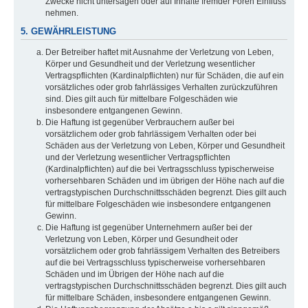
Zwecke nicht untersagen oder auf Inhalte fremder Foren Einfluss
nehmen.
5. GEWÄHRLEISTUNG
Der Betreiber haftet mit Ausnahme der Verletzung von Leben,
Körper und Gesundheit und der Verletzung wesentlicher
Vertragspflichten (Kardinalpflichten) nur für Schäden, die auf ein
vorsätzliches oder grob fahrlässiges Verhalten zurückzuführen
sind. Dies gilt auch für mittelbare Folgeschäden wie
insbesondere entgangenen Gewinn.
Die Haftung ist gegenüber Verbrauchern außer bei
vorsätzlichem oder grob fahrlässigem Verhalten oder bei
Schäden aus der Verletzung von Leben, Körper und Gesundheit
und der Verletzung wesentlicher Vertragspflichten
(Kardinalpflichten) auf die bei Vertragsschluss typischerweise
vorhersehbaren Schäden und im übrigen der Höhe nach auf die
vertragstypischen Durchschnittsschäden begrenzt. Dies gilt auch
für mittelbare Folgeschäden wie insbesondere entgangenen
Gewinn.
Die Haftung ist gegenüber Unternehmern außer bei der
Verletzung von Leben, Körper und Gesundheit oder
vorsätzlichem oder grob fahrlässigem Verhalten des Betreibers
auf die bei Vertragsschluss typischerweise vorhersehbaren
Schäden und im Übrigen der Höhe nach auf die
vertragstypischen Durchschnittsschäden begrenzt. Dies gilt auch
für mittelbare Schäden, insbesondere entgangenen Gewinn.