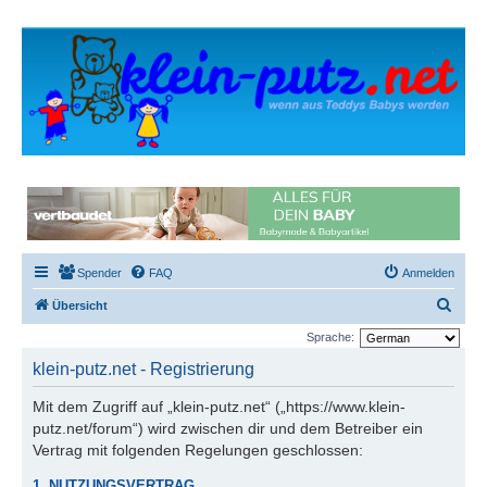
Spender
FAQ
Anmelden
S
Übersicht
u
Sprache:
c
klein-putz.net - Registrierung
h
Mit dem Zugriff auf „klein-putz.net“ („https://www.klein-
e
putz.net/forum“) wird zwischen dir und dem Betreiber ein
Vertrag mit folgenden Regelungen geschlossen:
1. NUTZUNGSVERTRAG