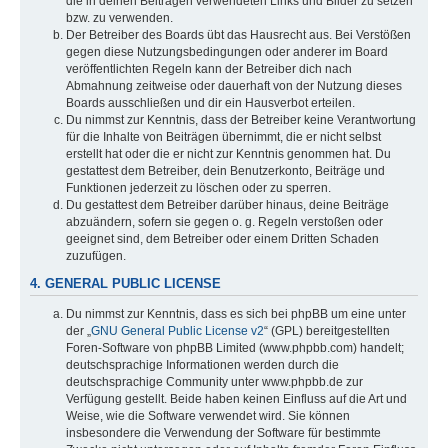
die in deinen Beiträgen verwendeten Links und Bilder zu setzen
bzw. zu verwenden.
Der Betreiber des Boards übt das Hausrecht aus. Bei Verstößen
gegen diese Nutzungsbedingungen oder anderer im Board
veröffentlichten Regeln kann der Betreiber dich nach
Abmahnung zeitweise oder dauerhaft von der Nutzung dieses
Boards ausschließen und dir ein Hausverbot erteilen.
Du nimmst zur Kenntnis, dass der Betreiber keine Verantwortung
für die Inhalte von Beiträgen übernimmt, die er nicht selbst
erstellt hat oder die er nicht zur Kenntnis genommen hat. Du
gestattest dem Betreiber, dein Benutzerkonto, Beiträge und
Funktionen jederzeit zu löschen oder zu sperren.
Du gestattest dem Betreiber darüber hinaus, deine Beiträge
abzuändern, sofern sie gegen o. g. Regeln verstoßen oder
geeignet sind, dem Betreiber oder einem Dritten Schaden
zuzufügen.
4. GENERAL PUBLIC LICENSE
Du nimmst zur Kenntnis, dass es sich bei phpBB um eine unter
der „
GNU General Public License v2
“ (GPL) bereitgestellten
Foren-Software von phpBB Limited (www.phpbb.com) handelt;
deutschsprachige Informationen werden durch die
deutschsprachige Community unter www.phpbb.de zur
Verfügung gestellt. Beide haben keinen Einfluss auf die Art und
Weise, wie die Software verwendet wird. Sie können
insbesondere die Verwendung der Software für bestimmte