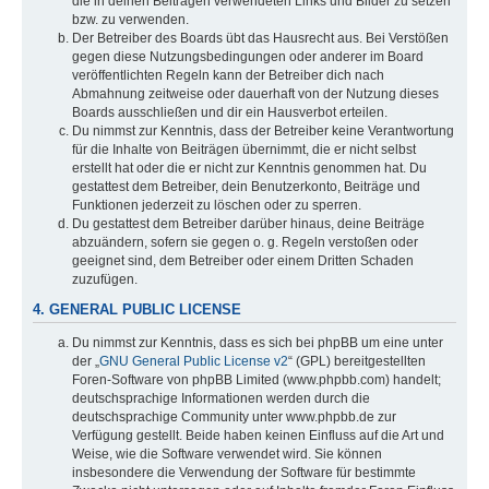
die in deinen Beiträgen verwendeten Links und Bilder zu setzen
bzw. zu verwenden.
Der Betreiber des Boards übt das Hausrecht aus. Bei Verstößen
gegen diese Nutzungsbedingungen oder anderer im Board
veröffentlichten Regeln kann der Betreiber dich nach
Abmahnung zeitweise oder dauerhaft von der Nutzung dieses
Boards ausschließen und dir ein Hausverbot erteilen.
Du nimmst zur Kenntnis, dass der Betreiber keine Verantwortung
für die Inhalte von Beiträgen übernimmt, die er nicht selbst
erstellt hat oder die er nicht zur Kenntnis genommen hat. Du
gestattest dem Betreiber, dein Benutzerkonto, Beiträge und
Funktionen jederzeit zu löschen oder zu sperren.
Du gestattest dem Betreiber darüber hinaus, deine Beiträge
abzuändern, sofern sie gegen o. g. Regeln verstoßen oder
geeignet sind, dem Betreiber oder einem Dritten Schaden
zuzufügen.
4. GENERAL PUBLIC LICENSE
Du nimmst zur Kenntnis, dass es sich bei phpBB um eine unter
der „
GNU General Public License v2
“ (GPL) bereitgestellten
Foren-Software von phpBB Limited (www.phpbb.com) handelt;
deutschsprachige Informationen werden durch die
deutschsprachige Community unter www.phpbb.de zur
Verfügung gestellt. Beide haben keinen Einfluss auf die Art und
Weise, wie die Software verwendet wird. Sie können
insbesondere die Verwendung der Software für bestimmte