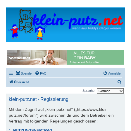
Spender
FAQ
Anmelden
S
Übersicht
u
Sprache:
c
klein-putz.net - Registrierung
h
Mit dem Zugriff auf „klein-putz.net“ („https://www.klein-
e
putz.net/forum“) wird zwischen dir und dem Betreiber ein
Vertrag mit folgenden Regelungen geschlossen:
1. NUTZUNGSVERTRAG