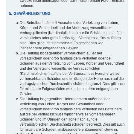
Zwecke nicht untersagen oder auf Inhalte fremder Foren Einfluss
nehmen.
5. GEWÄHRLEISTUNG
Der Betreiber haftet mit Ausnahme der Verletzung von Leben,
Körper und Gesundheit und der Verletzung wesentlicher
Vertragspflichten (Kardinalpflichten) nur für Schäden, die auf ein
vorsätzliches oder grob fahrlässiges Verhalten zurückzuführen
sind. Dies gilt auch für mittelbare Folgeschäden wie
insbesondere entgangenen Gewinn.
Die Haftung ist gegenüber Verbrauchern außer bei
vorsätzlichem oder grob fahrlässigem Verhalten oder bei
Schäden aus der Verletzung von Leben, Körper und Gesundheit
und der Verletzung wesentlicher Vertragspflichten
(Kardinalpflichten) auf die bei Vertragsschluss typischerweise
vorhersehbaren Schäden und im übrigen der Höhe nach auf die
vertragstypischen Durchschnittsschäden begrenzt. Dies gilt auch
für mittelbare Folgeschäden wie insbesondere entgangenen
Gewinn.
Die Haftung ist gegenüber Unternehmern außer bei der
Verletzung von Leben, Körper und Gesundheit oder
vorsätzlichem oder grob fahrlässigem Verhalten des Betreibers
auf die bei Vertragsschluss typischerweise vorhersehbaren
Schäden und im Übrigen der Höhe nach auf die
vertragstypischen Durchschnittsschäden begrenzt. Dies gilt auch
für mittelbare Schäden, insbesondere entgangenen Gewinn.