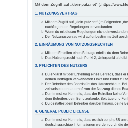
Mit dem Zugriff auf „klein-putz.net“ („https://www.
1. NUTZUNGSVERTRAG
Mit dem Zugriff auf „klein-putz.net“ (im Folgenden „d
nachfolgenden Regelungen einverstanden.
Wenn du mit diesen Regelungen nicht einverstanden bi
Der Nutzungsvertrag wird auf unbestimmte Zeit gesch
2. EINRÄUMUNG VON NUTZUNGSRECHTEN
Mit dem Erstellen eines Beitrags erteilst du dem Bet
Das Nutzungsrecht nach Punkt 2, Unterpunkt a bleib
3. PFLICHTEN DES NUTZERS
Du erklärst mit der Erstellung eines Beitrags, dass er
deinen Beiträgen verwendeten Links und Bilder zu s
Der Betreiber des Boards übt das Hausrecht aus. Be
zeitweise oder dauerhaft von der Nutzung dieses Boa
Du nimmst zur Kenntnis, dass der Betreiber keine Vera
dem Betreiber, dein Benutzerkonto, Beiträge und Funk
Du gestattest dem Betreiber darüber hinaus, deine B
4. GENERAL PUBLIC LICENSE
Du nimmst zur Kenntnis, dass es sich bei phpBB um ei
deutschsprachige Informationen werden durch die deu