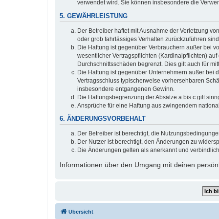
verwendet wird. Sie können insbesondere die Verwen
5. GEWÄHRLEISTUNG
Der Betreiber haftet mit Ausnahme der Verletzung von
oder grob fahrlässiges Verhalten zurückzuführen sin
Die Haftung ist gegenüber Verbrauchern außer bei v
wesentlicher Vertragspflichten (Kardinalpflichten) a
Durchschnittsschäden begrenzt. Dies gilt auch für 
Die Haftung ist gegenüber Unternehmern außer bei de
Vertragsschluss typischerweise vorhersehbaren Schäd
insbesondere entgangenen Gewinn.
Die Haftungsbegrenzung der Absätze a bis c gilt sinn
Ansprüche für eine Haftung aus zwingendem nationa
6. ÄNDERUNGSVORBEHALT
Der Betreiber ist berechtigt, die Nutzungsbedingung
Der Nutzer ist berechtigt, den Änderungen zu widers
Die Änderungen gelten als anerkannt und verbindlic
Informationen über den Umgang mit deinen persönli
Übersicht