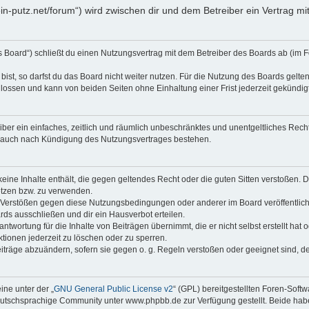
klein-putz.net/forum“) wird zwischen dir und dem Betreiber ein Vertrag
as Board“) schließt du einen Nutzungsvertrag mit dem Betreiber des Boards ab (im F
st, so darfst du das Board nicht weiter nutzen. Für die Nutzung des Boards gelten 
lossen und kann von beiden Seiten ohne Einhaltung einer Frist jederzeit gekündig
reiber ein einfaches, zeitlich und räumlich unbeschränktes und unentgeltliches Re
t auch nach Kündigung des Nutzungsvertrages bestehen.
 keine Inhalte enthält, die gegen geltendes Recht oder die guten Sitten verstoßen. D
etzen bzw. zu verwenden.
i Verstößen gegen diese Nutzungsbedingungen oder anderer im Board veröffentli
rds ausschließen und dir ein Hausverbot erteilen.
ntwortung für die Inhalte von Beiträgen übernimmt, die er nicht selbst erstellt hat
tionen jederzeit zu löschen oder zu sperren.
eiträge abzuändern, sofern sie gegen o. g. Regeln verstoßen oder geeignet sind, 
ne unter der „
GNU General Public License v2
“ (GPL) bereitgestellten Foren-Sof
tschsprachige Community unter www.phpbb.de zur Verfügung gestellt. Beide haben 