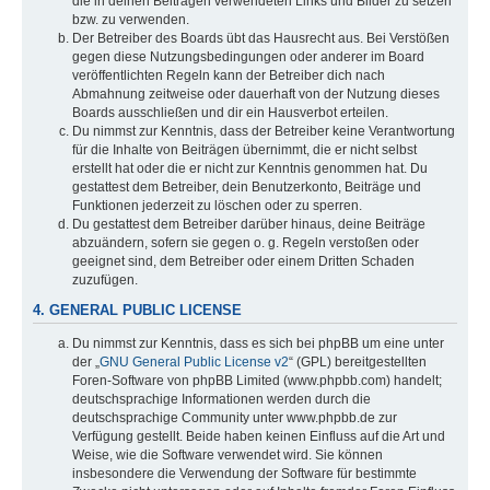
die in deinen Beiträgen verwendeten Links und Bilder zu setzen
bzw. zu verwenden.
Der Betreiber des Boards übt das Hausrecht aus. Bei Verstößen
gegen diese Nutzungsbedingungen oder anderer im Board
veröffentlichten Regeln kann der Betreiber dich nach
Abmahnung zeitweise oder dauerhaft von der Nutzung dieses
Boards ausschließen und dir ein Hausverbot erteilen.
Du nimmst zur Kenntnis, dass der Betreiber keine Verantwortung
für die Inhalte von Beiträgen übernimmt, die er nicht selbst
erstellt hat oder die er nicht zur Kenntnis genommen hat. Du
gestattest dem Betreiber, dein Benutzerkonto, Beiträge und
Funktionen jederzeit zu löschen oder zu sperren.
Du gestattest dem Betreiber darüber hinaus, deine Beiträge
abzuändern, sofern sie gegen o. g. Regeln verstoßen oder
geeignet sind, dem Betreiber oder einem Dritten Schaden
zuzufügen.
4. GENERAL PUBLIC LICENSE
Du nimmst zur Kenntnis, dass es sich bei phpBB um eine unter
der „
GNU General Public License v2
“ (GPL) bereitgestellten
Foren-Software von phpBB Limited (www.phpbb.com) handelt;
deutschsprachige Informationen werden durch die
deutschsprachige Community unter www.phpbb.de zur
Verfügung gestellt. Beide haben keinen Einfluss auf die Art und
Weise, wie die Software verwendet wird. Sie können
insbesondere die Verwendung der Software für bestimmte