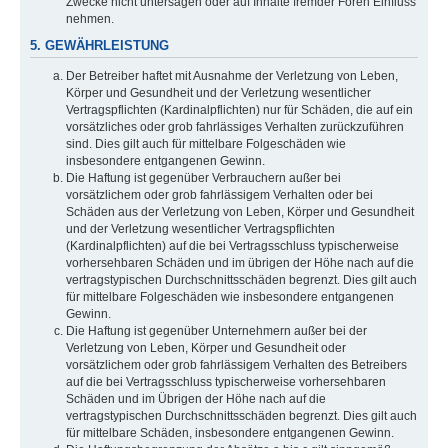
Zwecke nicht untersagen oder auf Inhalte fremder Foren Einfluss
nehmen.
5. GEWÄHRLEISTUNG
Der Betreiber haftet mit Ausnahme der Verletzung von Leben,
Körper und Gesundheit und der Verletzung wesentlicher
Vertragspflichten (Kardinalpflichten) nur für Schäden, die auf ein
vorsätzliches oder grob fahrlässiges Verhalten zurückzuführen
sind. Dies gilt auch für mittelbare Folgeschäden wie
insbesondere entgangenen Gewinn.
Die Haftung ist gegenüber Verbrauchern außer bei
vorsätzlichem oder grob fahrlässigem Verhalten oder bei
Schäden aus der Verletzung von Leben, Körper und Gesundheit
und der Verletzung wesentlicher Vertragspflichten
(Kardinalpflichten) auf die bei Vertragsschluss typischerweise
vorhersehbaren Schäden und im übrigen der Höhe nach auf die
vertragstypischen Durchschnittsschäden begrenzt. Dies gilt auch
für mittelbare Folgeschäden wie insbesondere entgangenen
Gewinn.
Die Haftung ist gegenüber Unternehmern außer bei der
Verletzung von Leben, Körper und Gesundheit oder
vorsätzlichem oder grob fahrlässigem Verhalten des Betreibers
auf die bei Vertragsschluss typischerweise vorhersehbaren
Schäden und im Übrigen der Höhe nach auf die
vertragstypischen Durchschnittsschäden begrenzt. Dies gilt auch
für mittelbare Schäden, insbesondere entgangenen Gewinn.