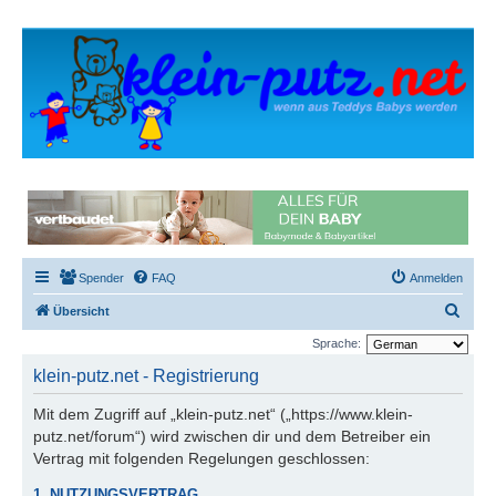
Spender
FAQ
Anmelden
S
Übersicht
u
Sprache:
c
klein-putz.net - Registrierung
h
Mit dem Zugriff auf „klein-putz.net“ („https://www.klein-
e
putz.net/forum“) wird zwischen dir und dem Betreiber ein
Vertrag mit folgenden Regelungen geschlossen:
1. NUTZUNGSVERTRAG