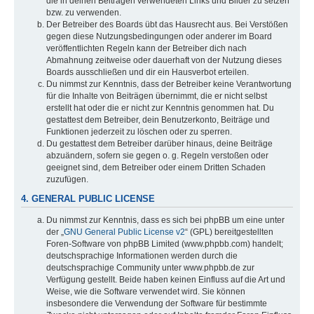
die in deinen Beiträgen verwendeten Links und Bilder zu setzen
bzw. zu verwenden.
Der Betreiber des Boards übt das Hausrecht aus. Bei Verstößen
gegen diese Nutzungsbedingungen oder anderer im Board
veröffentlichten Regeln kann der Betreiber dich nach
Abmahnung zeitweise oder dauerhaft von der Nutzung dieses
Boards ausschließen und dir ein Hausverbot erteilen.
Du nimmst zur Kenntnis, dass der Betreiber keine Verantwortung
für die Inhalte von Beiträgen übernimmt, die er nicht selbst
erstellt hat oder die er nicht zur Kenntnis genommen hat. Du
gestattest dem Betreiber, dein Benutzerkonto, Beiträge und
Funktionen jederzeit zu löschen oder zu sperren.
Du gestattest dem Betreiber darüber hinaus, deine Beiträge
abzuändern, sofern sie gegen o. g. Regeln verstoßen oder
geeignet sind, dem Betreiber oder einem Dritten Schaden
zuzufügen.
4. GENERAL PUBLIC LICENSE
Du nimmst zur Kenntnis, dass es sich bei phpBB um eine unter
der „
GNU General Public License v2
“ (GPL) bereitgestellten
Foren-Software von phpBB Limited (www.phpbb.com) handelt;
deutschsprachige Informationen werden durch die
deutschsprachige Community unter www.phpbb.de zur
Verfügung gestellt. Beide haben keinen Einfluss auf die Art und
Weise, wie die Software verwendet wird. Sie können
insbesondere die Verwendung der Software für bestimmte