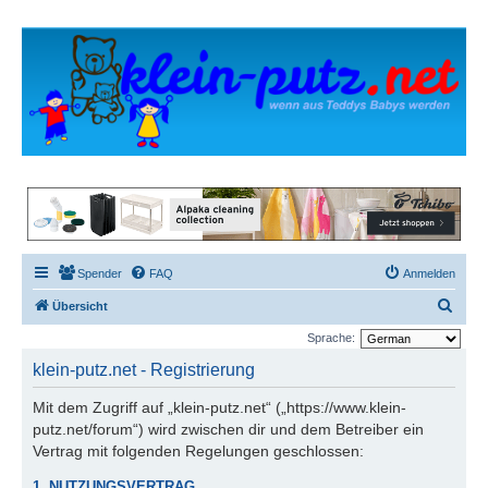
Spender
FAQ
Anmelden
S
Übersicht
u
Sprache:
c
klein-putz.net - Registrierung
h
Mit dem Zugriff auf „klein-putz.net“ („https://www.klein-
e
putz.net/forum“) wird zwischen dir und dem Betreiber ein
Vertrag mit folgenden Regelungen geschlossen:
1. NUTZUNGSVERTRAG