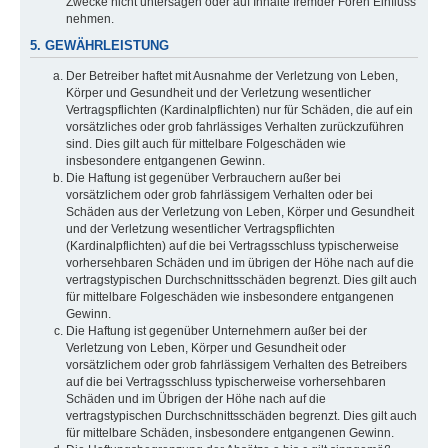
Zwecke nicht untersagen oder auf Inhalte fremder Foren Einfluss
nehmen.
5. GEWÄHRLEISTUNG
Der Betreiber haftet mit Ausnahme der Verletzung von Leben,
Körper und Gesundheit und der Verletzung wesentlicher
Vertragspflichten (Kardinalpflichten) nur für Schäden, die auf ein
vorsätzliches oder grob fahrlässiges Verhalten zurückzuführen
sind. Dies gilt auch für mittelbare Folgeschäden wie
insbesondere entgangenen Gewinn.
Die Haftung ist gegenüber Verbrauchern außer bei
vorsätzlichem oder grob fahrlässigem Verhalten oder bei
Schäden aus der Verletzung von Leben, Körper und Gesundheit
und der Verletzung wesentlicher Vertragspflichten
(Kardinalpflichten) auf die bei Vertragsschluss typischerweise
vorhersehbaren Schäden und im übrigen der Höhe nach auf die
vertragstypischen Durchschnittsschäden begrenzt. Dies gilt auch
für mittelbare Folgeschäden wie insbesondere entgangenen
Gewinn.
Die Haftung ist gegenüber Unternehmern außer bei der
Verletzung von Leben, Körper und Gesundheit oder
vorsätzlichem oder grob fahrlässigem Verhalten des Betreibers
auf die bei Vertragsschluss typischerweise vorhersehbaren
Schäden und im Übrigen der Höhe nach auf die
vertragstypischen Durchschnittsschäden begrenzt. Dies gilt auch
für mittelbare Schäden, insbesondere entgangenen Gewinn.