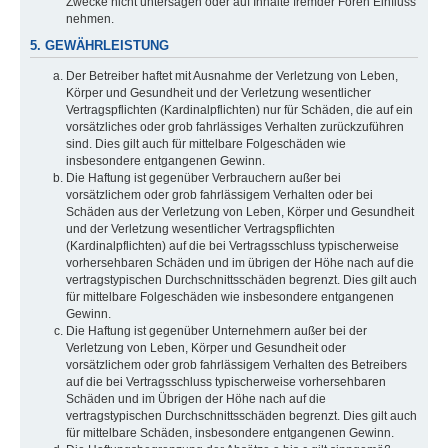
Zwecke nicht untersagen oder auf Inhalte fremder Foren Einfluss
nehmen.
5. GEWÄHRLEISTUNG
Der Betreiber haftet mit Ausnahme der Verletzung von Leben,
Körper und Gesundheit und der Verletzung wesentlicher
Vertragspflichten (Kardinalpflichten) nur für Schäden, die auf ein
vorsätzliches oder grob fahrlässiges Verhalten zurückzuführen
sind. Dies gilt auch für mittelbare Folgeschäden wie
insbesondere entgangenen Gewinn.
Die Haftung ist gegenüber Verbrauchern außer bei
vorsätzlichem oder grob fahrlässigem Verhalten oder bei
Schäden aus der Verletzung von Leben, Körper und Gesundheit
und der Verletzung wesentlicher Vertragspflichten
(Kardinalpflichten) auf die bei Vertragsschluss typischerweise
vorhersehbaren Schäden und im übrigen der Höhe nach auf die
vertragstypischen Durchschnittsschäden begrenzt. Dies gilt auch
für mittelbare Folgeschäden wie insbesondere entgangenen
Gewinn.
Die Haftung ist gegenüber Unternehmern außer bei der
Verletzung von Leben, Körper und Gesundheit oder
vorsätzlichem oder grob fahrlässigem Verhalten des Betreibers
auf die bei Vertragsschluss typischerweise vorhersehbaren
Schäden und im Übrigen der Höhe nach auf die
vertragstypischen Durchschnittsschäden begrenzt. Dies gilt auch
für mittelbare Schäden, insbesondere entgangenen Gewinn.