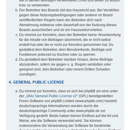
die in deinen Beiträgen verwendeten Links und Bilder zu setzen
bzw. zu verwenden.
Der Betreiber des Boards übt das Hausrecht aus. Bei Verstößen
gegen diese Nutzungsbedingungen oder anderer im Board
veröffentlichten Regeln kann der Betreiber dich nach
Abmahnung zeitweise oder dauerhaft von der Nutzung dieses
Boards ausschließen und dir ein Hausverbot erteilen.
Du nimmst zur Kenntnis, dass der Betreiber keine Verantwortung
für die Inhalte von Beiträgen übernimmt, die er nicht selbst
erstellt hat oder die er nicht zur Kenntnis genommen hat. Du
gestattest dem Betreiber, dein Benutzerkonto, Beiträge und
Funktionen jederzeit zu löschen oder zu sperren.
Du gestattest dem Betreiber darüber hinaus, deine Beiträge
abzuändern, sofern sie gegen o. g. Regeln verstoßen oder
geeignet sind, dem Betreiber oder einem Dritten Schaden
zuzufügen.
4. GENERAL PUBLIC LICENSE
Du nimmst zur Kenntnis, dass es sich bei phpBB um eine unter
der „
GNU General Public License v2
“ (GPL) bereitgestellten
Foren-Software von phpBB Limited (www.phpbb.com) handelt;
deutschsprachige Informationen werden durch die
deutschsprachige Community unter www.phpbb.de zur
Verfügung gestellt. Beide haben keinen Einfluss auf die Art und
Weise, wie die Software verwendet wird. Sie können
insbesondere die Verwendung der Software für bestimmte