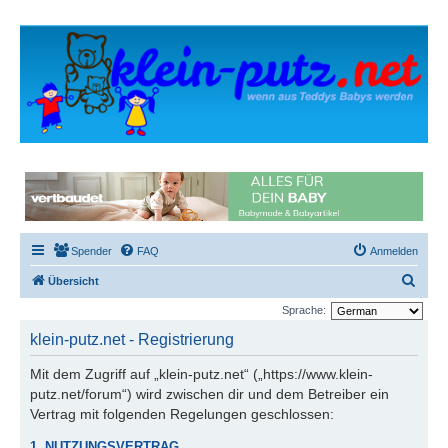
Spender
FAQ
Anmelden
S
Übersicht
u
Sprache:
c
klein-putz.net - Registrierung
h
Mit dem Zugriff auf „klein-putz.net“ („https://www.klein-
e
putz.net/forum“) wird zwischen dir und dem Betreiber ein
Vertrag mit folgenden Regelungen geschlossen:
1. NUTZUNGSVERTRAG