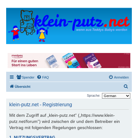
Spender
FAQ
Anmelden
S
Übersicht
u
Sprache:
c
klein-putz.net - Registrierung
h
Mit dem Zugriff auf „klein-putz.net“ („https://www.klein-
e
putz.net/forum“) wird zwischen dir und dem Betreiber ein
Vertrag mit folgenden Regelungen geschlossen:
1. NUTZUNGSVERTRAG