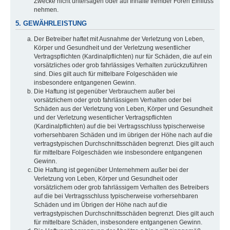
Zwecke nicht untersagen oder auf Inhalte fremder Foren Einfluss
nehmen.
5. GEWÄHRLEISTUNG
Der Betreiber haftet mit Ausnahme der Verletzung von Leben,
Körper und Gesundheit und der Verletzung wesentlicher
Vertragspflichten (Kardinalpflichten) nur für Schäden, die auf ein
vorsätzliches oder grob fahrlässiges Verhalten zurückzuführen
sind. Dies gilt auch für mittelbare Folgeschäden wie
insbesondere entgangenen Gewinn.
Die Haftung ist gegenüber Verbrauchern außer bei
vorsätzlichem oder grob fahrlässigem Verhalten oder bei
Schäden aus der Verletzung von Leben, Körper und Gesundheit
und der Verletzung wesentlicher Vertragspflichten
(Kardinalpflichten) auf die bei Vertragsschluss typischerweise
vorhersehbaren Schäden und im übrigen der Höhe nach auf die
vertragstypischen Durchschnittsschäden begrenzt. Dies gilt auch
für mittelbare Folgeschäden wie insbesondere entgangenen
Gewinn.
Die Haftung ist gegenüber Unternehmern außer bei der
Verletzung von Leben, Körper und Gesundheit oder
vorsätzlichem oder grob fahrlässigem Verhalten des Betreibers
auf die bei Vertragsschluss typischerweise vorhersehbaren
Schäden und im Übrigen der Höhe nach auf die
vertragstypischen Durchschnittsschäden begrenzt. Dies gilt auch
für mittelbare Schäden, insbesondere entgangenen Gewinn.