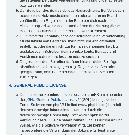
die in deinen Beiträgen verwendeten Links und Bilder zu setzen
bzw. zu verwenden.
Der Betreiber des Boards übt das Hausrecht aus. Bei Verstößen
gegen diese Nutzungsbedingungen oder anderer im Board
veröffentlichten Regeln kann der Betreiber dich nach
Abmahnung zeitweise oder dauerhaft von der Nutzung dieses
Boards ausschließen und dir ein Hausverbot erteilen.
Du nimmst zur Kenntnis, dass der Betreiber keine Verantwortung
für die Inhalte von Beiträgen übernimmt, die er nicht selbst
erstellt hat oder die er nicht zur Kenntnis genommen hat. Du
gestattest dem Betreiber, dein Benutzerkonto, Beiträge und
Funktionen jederzeit zu löschen oder zu sperren.
Du gestattest dem Betreiber darüber hinaus, deine Beiträge
abzuändern, sofern sie gegen o. g. Regeln verstoßen oder
geeignet sind, dem Betreiber oder einem Dritten Schaden
zuzufügen.
4. GENERAL PUBLIC LICENSE
Du nimmst zur Kenntnis, dass es sich bei phpBB um eine unter
der „
GNU General Public License v2
“ (GPL) bereitgestellten
Foren-Software von phpBB Limited (www.phpbb.com) handelt;
deutschsprachige Informationen werden durch die
deutschsprachige Community unter www.phpbb.de zur
Verfügung gestellt. Beide haben keinen Einfluss auf die Art und
Weise, wie die Software verwendet wird. Sie können
insbesondere die Verwendung der Software für bestimmte