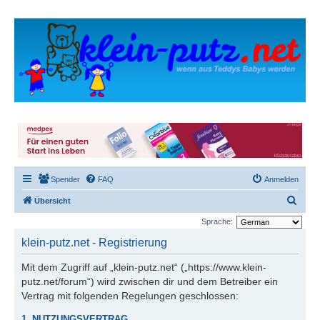
Spender
FAQ
Anmelden
S
Übersicht
u
Sprache:
c
klein-putz.net - Registrierung
h
Mit dem Zugriff auf „klein-putz.net“ („https://www.klein-
e
putz.net/forum“) wird zwischen dir und dem Betreiber ein
Vertrag mit folgenden Regelungen geschlossen:
1. NUTZUNGSVERTRAG