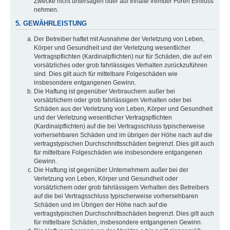
Zwecke nicht untersagen oder auf Inhalte fremder Foren Einfluss
nehmen.
5. GEWÄHRLEISTUNG
Der Betreiber haftet mit Ausnahme der Verletzung von Leben,
Körper und Gesundheit und der Verletzung wesentlicher
Vertragspflichten (Kardinalpflichten) nur für Schäden, die auf ein
vorsätzliches oder grob fahrlässiges Verhalten zurückzuführen
sind. Dies gilt auch für mittelbare Folgeschäden wie
insbesondere entgangenen Gewinn.
Die Haftung ist gegenüber Verbrauchern außer bei
vorsätzlichem oder grob fahrlässigem Verhalten oder bei
Schäden aus der Verletzung von Leben, Körper und Gesundheit
und der Verletzung wesentlicher Vertragspflichten
(Kardinalpflichten) auf die bei Vertragsschluss typischerweise
vorhersehbaren Schäden und im übrigen der Höhe nach auf die
vertragstypischen Durchschnittsschäden begrenzt. Dies gilt auch
für mittelbare Folgeschäden wie insbesondere entgangenen
Gewinn.
Die Haftung ist gegenüber Unternehmern außer bei der
Verletzung von Leben, Körper und Gesundheit oder
vorsätzlichem oder grob fahrlässigem Verhalten des Betreibers
auf die bei Vertragsschluss typischerweise vorhersehbaren
Schäden und im Übrigen der Höhe nach auf die
vertragstypischen Durchschnittsschäden begrenzt. Dies gilt auch
für mittelbare Schäden, insbesondere entgangenen Gewinn.