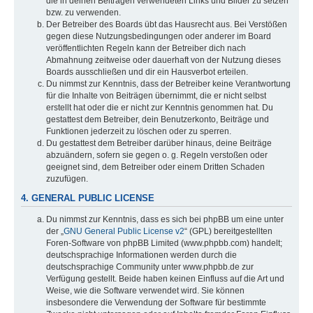
die in deinen Beiträgen verwendeten Links und Bilder zu setzen
bzw. zu verwenden.
Der Betreiber des Boards übt das Hausrecht aus. Bei Verstößen
gegen diese Nutzungsbedingungen oder anderer im Board
veröffentlichten Regeln kann der Betreiber dich nach
Abmahnung zeitweise oder dauerhaft von der Nutzung dieses
Boards ausschließen und dir ein Hausverbot erteilen.
Du nimmst zur Kenntnis, dass der Betreiber keine Verantwortung
für die Inhalte von Beiträgen übernimmt, die er nicht selbst
erstellt hat oder die er nicht zur Kenntnis genommen hat. Du
gestattest dem Betreiber, dein Benutzerkonto, Beiträge und
Funktionen jederzeit zu löschen oder zu sperren.
Du gestattest dem Betreiber darüber hinaus, deine Beiträge
abzuändern, sofern sie gegen o. g. Regeln verstoßen oder
geeignet sind, dem Betreiber oder einem Dritten Schaden
zuzufügen.
4. GENERAL PUBLIC LICENSE
Du nimmst zur Kenntnis, dass es sich bei phpBB um eine unter
der „
GNU General Public License v2
“ (GPL) bereitgestellten
Foren-Software von phpBB Limited (www.phpbb.com) handelt;
deutschsprachige Informationen werden durch die
deutschsprachige Community unter www.phpbb.de zur
Verfügung gestellt. Beide haben keinen Einfluss auf die Art und
Weise, wie die Software verwendet wird. Sie können
insbesondere die Verwendung der Software für bestimmte