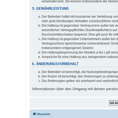
verwendet wird. Sie können insbesondere die Verwen
5. GEWÄHRLEISTUNG
Der Betreiber haftet mit Ausnahme der Verletzung von
oder grob fahrlässiges Verhalten zurückzuführen sin
Die Haftung ist gegenüber Verbrauchern außer bei v
wesentlicher Vertragspflichten (Kardinalpflichten) a
Durchschnittsschäden begrenzt. Dies gilt auch für 
Die Haftung ist gegenüber Unternehmern außer bei de
Vertragsschluss typischerweise vorhersehbaren Schäd
insbesondere entgangenen Gewinn.
Die Haftungsbegrenzung der Absätze a bis c gilt sinn
Ansprüche für eine Haftung aus zwingendem nationa
6. ÄNDERUNGSVORBEHALT
Der Betreiber ist berechtigt, die Nutzungsbedingung
Der Nutzer ist berechtigt, den Änderungen zu widers
Die Änderungen gelten als anerkannt und verbindlic
Informationen über den Umgang mit deinen persönli
Übersicht