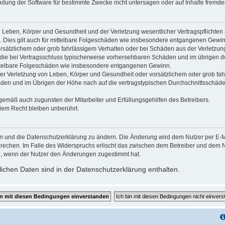
dung der Software für bestimmte Zwecke nicht untersagen oder auf Inhalte fremde
 Leben, Körper und Gesundheit und der Verletzung wesentlicher Vertragspflichten (K
d. Dies gilt auch für mittelbare Folgeschäden wie insbesondere entgangenen Gewin
orsätzlichem oder grob fahrlässigem Verhalten oder bei Schäden aus der Verletzu
uf die bei Vertragsschluss typischerweise vorhersehbaren Schäden und im übrigen 
mittelbare Folgeschäden wie insbesondere entgangenen Gewinn.
r Verletzung von Leben, Körper und Gesundheit oder vorsätzlichem oder grob fahr
en und im Übrigen der Höhe nach auf die vertragstypischen Durchschnittsschäden 
gemäß auch zugunsten der Mitarbeiter und Erfüllungsgehilfen des Betreibers.
lem Recht bleiben unberührt.
en und die Datenschutzerklärung zu ändern. Die Änderung wird dem Nutzer per E-Mai
prechen. Im Falle des Widerspruchs erlischt das zwischen dem Betreiber und dem Nu
h, wenn der Nutzer den Änderungen zugestimmt hat.
chen Daten sind in der Datenschutzerklärung enthalten.