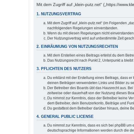
Mit dem Zugriff auf „klein-putz.net“ („https://www.
1. NUTZUNGSVERTRAG
Mit dem Zugriff auf „klein-putz.net“ (im Folgenden „d
nachfolgenden Regelungen einverstanden.
Wenn du mit diesen Regelungen nicht einverstanden bi
Der Nutzungsvertrag wird auf unbestimmte Zeit gesch
2. EINRÄUMUNG VON NUTZUNGSRECHTEN
Mit dem Erstellen eines Beitrags erteilst du dem Bet
Das Nutzungsrecht nach Punkt 2, Unterpunkt a bleib
3. PFLICHTEN DES NUTZERS
Du erklärst mit der Erstellung eines Beitrags, dass er
deinen Beiträgen verwendeten Links und Bilder zu s
Der Betreiber des Boards übt das Hausrecht aus. Be
zeitweise oder dauerhaft von der Nutzung dieses Boa
Du nimmst zur Kenntnis, dass der Betreiber keine Vera
dem Betreiber, dein Benutzerkonto, Beiträge und Funk
Du gestattest dem Betreiber darüber hinaus, deine B
4. GENERAL PUBLIC LICENSE
Du nimmst zur Kenntnis, dass es sich bei phpBB um ei
deutschsprachige Informationen werden durch die deu