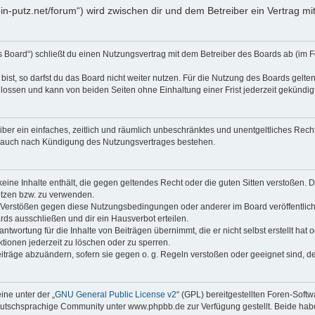
klein-putz.net/forum“) wird zwischen dir und dem Betreiber ein Vertrag
as Board“) schließt du einen Nutzungsvertrag mit dem Betreiber des Boards ab (im F
st, so darfst du das Board nicht weiter nutzen. Für die Nutzung des Boards gelten 
lossen und kann von beiden Seiten ohne Einhaltung einer Frist jederzeit gekündig
reiber ein einfaches, zeitlich und räumlich unbeschränktes und unentgeltliches Re
t auch nach Kündigung des Nutzungsvertrages bestehen.
 keine Inhalte enthält, die gegen geltendes Recht oder die guten Sitten verstoßen. D
etzen bzw. zu verwenden.
i Verstößen gegen diese Nutzungsbedingungen oder anderer im Board veröffentli
rds ausschließen und dir ein Hausverbot erteilen.
ntwortung für die Inhalte von Beiträgen übernimmt, die er nicht selbst erstellt hat
tionen jederzeit zu löschen oder zu sperren.
eiträge abzuändern, sofern sie gegen o. g. Regeln verstoßen oder geeignet sind, 
ne unter der „
GNU General Public License v2
“ (GPL) bereitgestellten Foren-Sof
tschsprachige Community unter www.phpbb.de zur Verfügung gestellt. Beide haben 