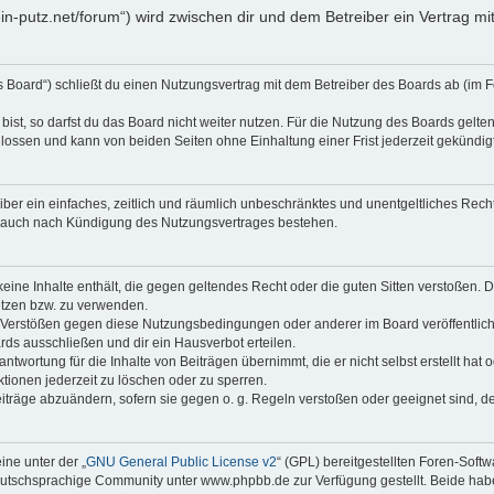
klein-putz.net/forum“) wird zwischen dir und dem Betreiber ein Vertrag
as Board“) schließt du einen Nutzungsvertrag mit dem Betreiber des Boards ab (im F
st, so darfst du das Board nicht weiter nutzen. Für die Nutzung des Boards gelten 
lossen und kann von beiden Seiten ohne Einhaltung einer Frist jederzeit gekündig
reiber ein einfaches, zeitlich und räumlich unbeschränktes und unentgeltliches Re
t auch nach Kündigung des Nutzungsvertrages bestehen.
 keine Inhalte enthält, die gegen geltendes Recht oder die guten Sitten verstoßen. D
etzen bzw. zu verwenden.
i Verstößen gegen diese Nutzungsbedingungen oder anderer im Board veröffentli
rds ausschließen und dir ein Hausverbot erteilen.
ntwortung für die Inhalte von Beiträgen übernimmt, die er nicht selbst erstellt hat
tionen jederzeit zu löschen oder zu sperren.
eiträge abzuändern, sofern sie gegen o. g. Regeln verstoßen oder geeignet sind, 
ne unter der „
GNU General Public License v2
“ (GPL) bereitgestellten Foren-Sof
tschsprachige Community unter www.phpbb.de zur Verfügung gestellt. Beide haben 