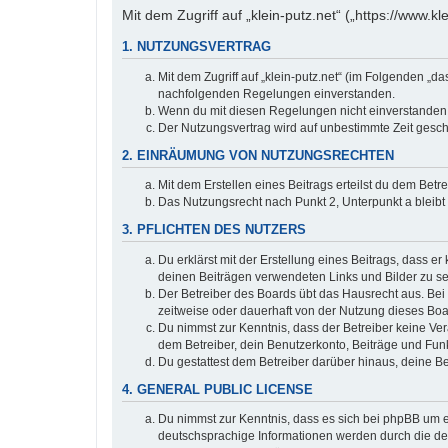
Mit dem Zugriff auf „klein-putz.net“ („https://www.
1. NUTZUNGSVERTRAG
Mit dem Zugriff auf „klein-putz.net“ (im Folgenden „d
nachfolgenden Regelungen einverstanden.
Wenn du mit diesen Regelungen nicht einverstanden bi
Der Nutzungsvertrag wird auf unbestimmte Zeit gesch
2. EINRÄUMUNG VON NUTZUNGSRECHTEN
Mit dem Erstellen eines Beitrags erteilst du dem Bet
Das Nutzungsrecht nach Punkt 2, Unterpunkt a bleib
3. PFLICHTEN DES NUTZERS
Du erklärst mit der Erstellung eines Beitrags, dass er
deinen Beiträgen verwendeten Links und Bilder zu s
Der Betreiber des Boards übt das Hausrecht aus. Be
zeitweise oder dauerhaft von der Nutzung dieses Boa
Du nimmst zur Kenntnis, dass der Betreiber keine Vera
dem Betreiber, dein Benutzerkonto, Beiträge und Funk
Du gestattest dem Betreiber darüber hinaus, deine B
4. GENERAL PUBLIC LICENSE
Du nimmst zur Kenntnis, dass es sich bei phpBB um ei
deutschsprachige Informationen werden durch die deu