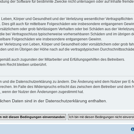
dung der Software für bestimmte Zwecke nicht untersagen oder auf Inhalte fremde
 Leben, Körper und Gesundheit und der Verletzung wesentlicher Vertragspflichten (K
d. Dies gilt auch für mittelbare Folgeschäden wie insbesondere entgangenen Gewin
orsätzlichem oder grob fahrlässigem Verhalten oder bei Schäden aus der Verletzu
uf die bei Vertragsschluss typischerweise vorhersehbaren Schäden und im übrigen 
mittelbare Folgeschäden wie insbesondere entgangenen Gewinn.
r Verletzung von Leben, Körper und Gesundheit oder vorsätzlichem oder grob fahr
en und im Übrigen der Höhe nach auf die vertragstypischen Durchschnittsschäden 
gemäß auch zugunsten der Mitarbeiter und Erfüllungsgehilfen des Betreibers.
lem Recht bleiben unberührt.
en und die Datenschutzerklärung zu ändern. Die Änderung wird dem Nutzer per E-Mai
prechen. Im Falle des Widerspruchs erlischt das zwischen dem Betreiber und dem Nu
h, wenn der Nutzer den Änderungen zugestimmt hat.
chen Daten sind in der Datenschutzerklärung enthalten.