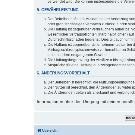
verwendet wird. Sie können insbesondere die Verwen
5. GEWÄHRLEISTUNG
Der Betreiber haftet mit Ausnahme der Verletzung von
oder grob fahrlässiges Verhalten zurückzuführen sin
Die Haftung ist gegenüber Verbrauchern außer bei v
wesentlicher Vertragspflichten (Kardinalpflichten) a
Durchschnittsschäden begrenzt. Dies gilt auch für 
Die Haftung ist gegenüber Unternehmern außer bei de
Vertragsschluss typischerweise vorhersehbaren Schäd
insbesondere entgangenen Gewinn.
Die Haftungsbegrenzung der Absätze a bis c gilt sinn
Ansprüche für eine Haftung aus zwingendem nationa
6. ÄNDERUNGSVORBEHALT
Der Betreiber ist berechtigt, die Nutzungsbedingung
Der Nutzer ist berechtigt, den Änderungen zu widers
Die Änderungen gelten als anerkannt und verbindlic
Informationen über den Umgang mit deinen persönli
Übersicht