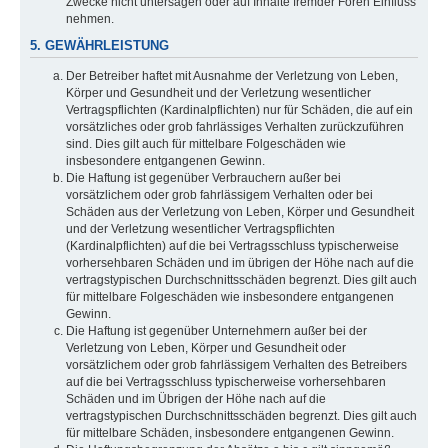
Zwecke nicht untersagen oder auf Inhalte fremder Foren Einfluss
nehmen.
5. GEWÄHRLEISTUNG
Der Betreiber haftet mit Ausnahme der Verletzung von Leben,
Körper und Gesundheit und der Verletzung wesentlicher
Vertragspflichten (Kardinalpflichten) nur für Schäden, die auf ein
vorsätzliches oder grob fahrlässiges Verhalten zurückzuführen
sind. Dies gilt auch für mittelbare Folgeschäden wie
insbesondere entgangenen Gewinn.
Die Haftung ist gegenüber Verbrauchern außer bei
vorsätzlichem oder grob fahrlässigem Verhalten oder bei
Schäden aus der Verletzung von Leben, Körper und Gesundheit
und der Verletzung wesentlicher Vertragspflichten
(Kardinalpflichten) auf die bei Vertragsschluss typischerweise
vorhersehbaren Schäden und im übrigen der Höhe nach auf die
vertragstypischen Durchschnittsschäden begrenzt. Dies gilt auch
für mittelbare Folgeschäden wie insbesondere entgangenen
Gewinn.
Die Haftung ist gegenüber Unternehmern außer bei der
Verletzung von Leben, Körper und Gesundheit oder
vorsätzlichem oder grob fahrlässigem Verhalten des Betreibers
auf die bei Vertragsschluss typischerweise vorhersehbaren
Schäden und im Übrigen der Höhe nach auf die
vertragstypischen Durchschnittsschäden begrenzt. Dies gilt auch
für mittelbare Schäden, insbesondere entgangenen Gewinn.