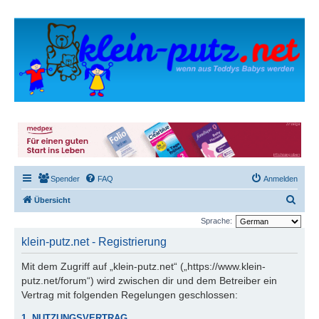
Spender
FAQ
Anmelden
S
Übersicht
u
Sprache:
c
klein-putz.net - Registrierung
h
Mit dem Zugriff auf „klein-putz.net“ („https://www.klein-
e
putz.net/forum“) wird zwischen dir und dem Betreiber ein
Vertrag mit folgenden Regelungen geschlossen:
1. NUTZUNGSVERTRAG