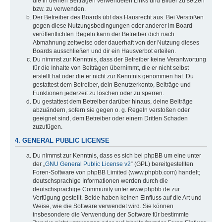
die in deinen Beiträgen verwendeten Links und Bilder zu setzen
bzw. zu verwenden.
Der Betreiber des Boards übt das Hausrecht aus. Bei Verstößen
gegen diese Nutzungsbedingungen oder anderer im Board
veröffentlichten Regeln kann der Betreiber dich nach
Abmahnung zeitweise oder dauerhaft von der Nutzung dieses
Boards ausschließen und dir ein Hausverbot erteilen.
Du nimmst zur Kenntnis, dass der Betreiber keine Verantwortung
für die Inhalte von Beiträgen übernimmt, die er nicht selbst
erstellt hat oder die er nicht zur Kenntnis genommen hat. Du
gestattest dem Betreiber, dein Benutzerkonto, Beiträge und
Funktionen jederzeit zu löschen oder zu sperren.
Du gestattest dem Betreiber darüber hinaus, deine Beiträge
abzuändern, sofern sie gegen o. g. Regeln verstoßen oder
geeignet sind, dem Betreiber oder einem Dritten Schaden
zuzufügen.
4. GENERAL PUBLIC LICENSE
Du nimmst zur Kenntnis, dass es sich bei phpBB um eine unter
der „
GNU General Public License v2
“ (GPL) bereitgestellten
Foren-Software von phpBB Limited (www.phpbb.com) handelt;
deutschsprachige Informationen werden durch die
deutschsprachige Community unter www.phpbb.de zur
Verfügung gestellt. Beide haben keinen Einfluss auf die Art und
Weise, wie die Software verwendet wird. Sie können
insbesondere die Verwendung der Software für bestimmte