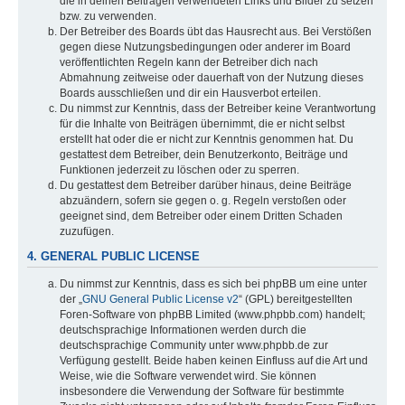
die in deinen Beiträgen verwendeten Links und Bilder zu setzen
bzw. zu verwenden.
Der Betreiber des Boards übt das Hausrecht aus. Bei Verstößen
gegen diese Nutzungsbedingungen oder anderer im Board
veröffentlichten Regeln kann der Betreiber dich nach
Abmahnung zeitweise oder dauerhaft von der Nutzung dieses
Boards ausschließen und dir ein Hausverbot erteilen.
Du nimmst zur Kenntnis, dass der Betreiber keine Verantwortung
für die Inhalte von Beiträgen übernimmt, die er nicht selbst
erstellt hat oder die er nicht zur Kenntnis genommen hat. Du
gestattest dem Betreiber, dein Benutzerkonto, Beiträge und
Funktionen jederzeit zu löschen oder zu sperren.
Du gestattest dem Betreiber darüber hinaus, deine Beiträge
abzuändern, sofern sie gegen o. g. Regeln verstoßen oder
geeignet sind, dem Betreiber oder einem Dritten Schaden
zuzufügen.
4. GENERAL PUBLIC LICENSE
Du nimmst zur Kenntnis, dass es sich bei phpBB um eine unter
der „
GNU General Public License v2
“ (GPL) bereitgestellten
Foren-Software von phpBB Limited (www.phpbb.com) handelt;
deutschsprachige Informationen werden durch die
deutschsprachige Community unter www.phpbb.de zur
Verfügung gestellt. Beide haben keinen Einfluss auf die Art und
Weise, wie die Software verwendet wird. Sie können
insbesondere die Verwendung der Software für bestimmte