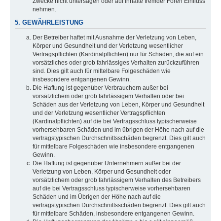
Zwecke nicht untersagen oder auf Inhalte fremder Foren Einfluss
nehmen.
5. GEWÄHRLEISTUNG
Der Betreiber haftet mit Ausnahme der Verletzung von Leben,
Körper und Gesundheit und der Verletzung wesentlicher
Vertragspflichten (Kardinalpflichten) nur für Schäden, die auf ein
vorsätzliches oder grob fahrlässiges Verhalten zurückzuführen
sind. Dies gilt auch für mittelbare Folgeschäden wie
insbesondere entgangenen Gewinn.
Die Haftung ist gegenüber Verbrauchern außer bei
vorsätzlichem oder grob fahrlässigem Verhalten oder bei
Schäden aus der Verletzung von Leben, Körper und Gesundheit
und der Verletzung wesentlicher Vertragspflichten
(Kardinalpflichten) auf die bei Vertragsschluss typischerweise
vorhersehbaren Schäden und im übrigen der Höhe nach auf die
vertragstypischen Durchschnittsschäden begrenzt. Dies gilt auch
für mittelbare Folgeschäden wie insbesondere entgangenen
Gewinn.
Die Haftung ist gegenüber Unternehmern außer bei der
Verletzung von Leben, Körper und Gesundheit oder
vorsätzlichem oder grob fahrlässigem Verhalten des Betreibers
auf die bei Vertragsschluss typischerweise vorhersehbaren
Schäden und im Übrigen der Höhe nach auf die
vertragstypischen Durchschnittsschäden begrenzt. Dies gilt auch
für mittelbare Schäden, insbesondere entgangenen Gewinn.