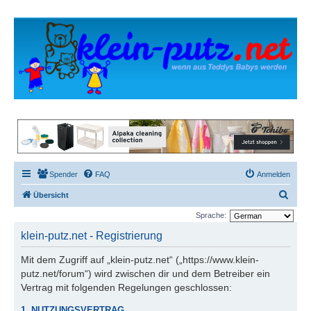
Spender
FAQ
Anmelden
S
Übersicht
u
Sprache:
c
klein-putz.net - Registrierung
h
Mit dem Zugriff auf „klein-putz.net“ („https://www.klein-
e
putz.net/forum“) wird zwischen dir und dem Betreiber ein
Vertrag mit folgenden Regelungen geschlossen:
1. NUTZUNGSVERTRAG