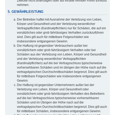
Zwecke nicht untersagen oder auf Inhalte fremder Foren Einfluss
nehmen.
5. GEWÄHRLEISTUNG
Der Betreiber haftet mit Ausnahme der Verletzung von Leben,
Körper und Gesundheit und der Verletzung wesentlicher
Vertragspflichten (Kardinalpflichten) nur für Schäden, die auf ein
vorsätzliches oder grob fahrlässiges Verhalten zurückzuführen
sind. Dies gilt auch für mittelbare Folgeschäden wie
insbesondere entgangenen Gewinn.
Die Haftung ist gegenüber Verbrauchern außer bei
vorsätzlichem oder grob fahrlässigem Verhalten oder bei
Schäden aus der Verletzung von Leben, Körper und Gesundheit
und der Verletzung wesentlicher Vertragspflichten
(Kardinalpflichten) auf die bei Vertragsschluss typischerweise
vorhersehbaren Schäden und im übrigen der Höhe nach auf die
vertragstypischen Durchschnittsschäden begrenzt. Dies gilt auch
für mittelbare Folgeschäden wie insbesondere entgangenen
Gewinn.
Die Haftung ist gegenüber Unternehmern außer bei der
Verletzung von Leben, Körper und Gesundheit oder
vorsätzlichem oder grob fahrlässigem Verhalten des Betreibers
auf die bei Vertragsschluss typischerweise vorhersehbaren
Schäden und im Übrigen der Höhe nach auf die
vertragstypischen Durchschnittsschäden begrenzt. Dies gilt auch
für mittelbare Schäden, insbesondere entgangenen Gewinn.