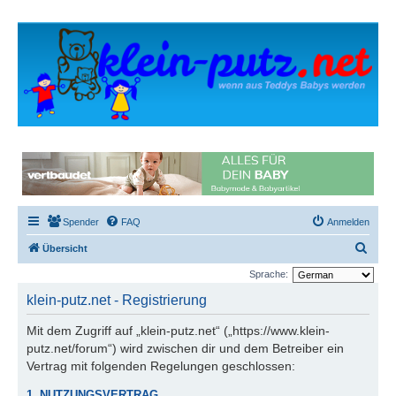
Spender
FAQ
Anmelden
S
Übersicht
u
Sprache:
c
klein-putz.net - Registrierung
h
Mit dem Zugriff auf „klein-putz.net“ („https://www.klein-
e
putz.net/forum“) wird zwischen dir und dem Betreiber ein
Vertrag mit folgenden Regelungen geschlossen:
1. NUTZUNGSVERTRAG