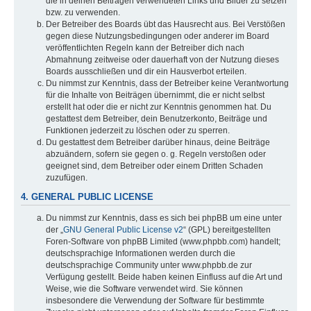
die in deinen Beiträgen verwendeten Links und Bilder zu setzen
bzw. zu verwenden.
Der Betreiber des Boards übt das Hausrecht aus. Bei Verstößen
gegen diese Nutzungsbedingungen oder anderer im Board
veröffentlichten Regeln kann der Betreiber dich nach
Abmahnung zeitweise oder dauerhaft von der Nutzung dieses
Boards ausschließen und dir ein Hausverbot erteilen.
Du nimmst zur Kenntnis, dass der Betreiber keine Verantwortung
für die Inhalte von Beiträgen übernimmt, die er nicht selbst
erstellt hat oder die er nicht zur Kenntnis genommen hat. Du
gestattest dem Betreiber, dein Benutzerkonto, Beiträge und
Funktionen jederzeit zu löschen oder zu sperren.
Du gestattest dem Betreiber darüber hinaus, deine Beiträge
abzuändern, sofern sie gegen o. g. Regeln verstoßen oder
geeignet sind, dem Betreiber oder einem Dritten Schaden
zuzufügen.
4. GENERAL PUBLIC LICENSE
Du nimmst zur Kenntnis, dass es sich bei phpBB um eine unter
der „
GNU General Public License v2
“ (GPL) bereitgestellten
Foren-Software von phpBB Limited (www.phpbb.com) handelt;
deutschsprachige Informationen werden durch die
deutschsprachige Community unter www.phpbb.de zur
Verfügung gestellt. Beide haben keinen Einfluss auf die Art und
Weise, wie die Software verwendet wird. Sie können
insbesondere die Verwendung der Software für bestimmte