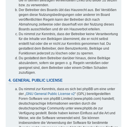
die in deinen Beiträgen verwendeten Links und Bilder zu setzen
bzw. zu verwenden.
Der Betreiber des Boards übt das Hausrecht aus. Bei Verstößen
gegen diese Nutzungsbedingungen oder anderer im Board
veröffentlichten Regeln kann der Betreiber dich nach
Abmahnung zeitweise oder dauerhaft von der Nutzung dieses
Boards ausschließen und dir ein Hausverbot erteilen.
Du nimmst zur Kenntnis, dass der Betreiber keine Verantwortung
für die Inhalte von Beiträgen übernimmt, die er nicht selbst
erstellt hat oder die er nicht zur Kenntnis genommen hat. Du
gestattest dem Betreiber, dein Benutzerkonto, Beiträge und
Funktionen jederzeit zu löschen oder zu sperren.
Du gestattest dem Betreiber darüber hinaus, deine Beiträge
abzuändern, sofern sie gegen o. g. Regeln verstoßen oder
geeignet sind, dem Betreiber oder einem Dritten Schaden
zuzufügen.
4. GENERAL PUBLIC LICENSE
Du nimmst zur Kenntnis, dass es sich bei phpBB um eine unter
der „
GNU General Public License v2
“ (GPL) bereitgestellten
Foren-Software von phpBB Limited (www.phpbb.com) handelt;
deutschsprachige Informationen werden durch die
deutschsprachige Community unter www.phpbb.de zur
Verfügung gestellt. Beide haben keinen Einfluss auf die Art und
Weise, wie die Software verwendet wird. Sie können
insbesondere die Verwendung der Software für bestimmte