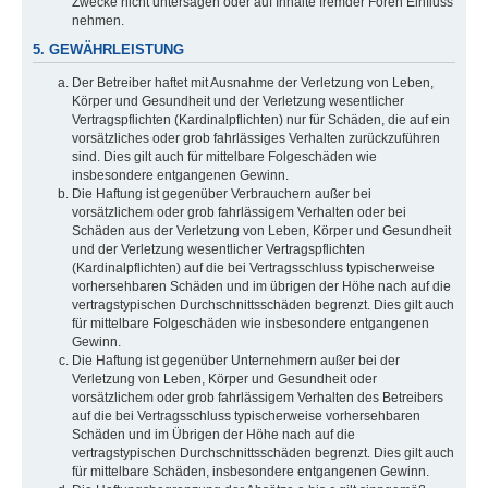
Zwecke nicht untersagen oder auf Inhalte fremder Foren Einfluss
nehmen.
5. GEWÄHRLEISTUNG
Der Betreiber haftet mit Ausnahme der Verletzung von Leben,
Körper und Gesundheit und der Verletzung wesentlicher
Vertragspflichten (Kardinalpflichten) nur für Schäden, die auf ein
vorsätzliches oder grob fahrlässiges Verhalten zurückzuführen
sind. Dies gilt auch für mittelbare Folgeschäden wie
insbesondere entgangenen Gewinn.
Die Haftung ist gegenüber Verbrauchern außer bei
vorsätzlichem oder grob fahrlässigem Verhalten oder bei
Schäden aus der Verletzung von Leben, Körper und Gesundheit
und der Verletzung wesentlicher Vertragspflichten
(Kardinalpflichten) auf die bei Vertragsschluss typischerweise
vorhersehbaren Schäden und im übrigen der Höhe nach auf die
vertragstypischen Durchschnittsschäden begrenzt. Dies gilt auch
für mittelbare Folgeschäden wie insbesondere entgangenen
Gewinn.
Die Haftung ist gegenüber Unternehmern außer bei der
Verletzung von Leben, Körper und Gesundheit oder
vorsätzlichem oder grob fahrlässigem Verhalten des Betreibers
auf die bei Vertragsschluss typischerweise vorhersehbaren
Schäden und im Übrigen der Höhe nach auf die
vertragstypischen Durchschnittsschäden begrenzt. Dies gilt auch
für mittelbare Schäden, insbesondere entgangenen Gewinn.