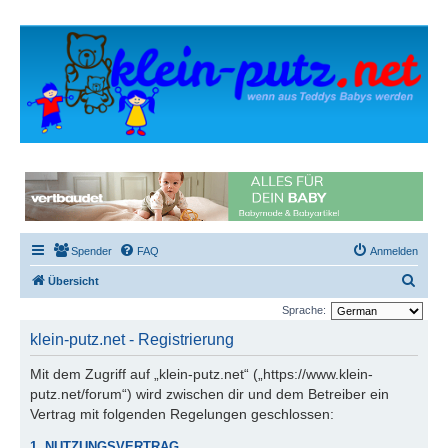
Spender
FAQ
Anmelden
S
Übersicht
u
Sprache:
c
klein-putz.net - Registrierung
h
Mit dem Zugriff auf „klein-putz.net“ („https://www.klein-
e
putz.net/forum“) wird zwischen dir und dem Betreiber ein
Vertrag mit folgenden Regelungen geschlossen:
1. NUTZUNGSVERTRAG