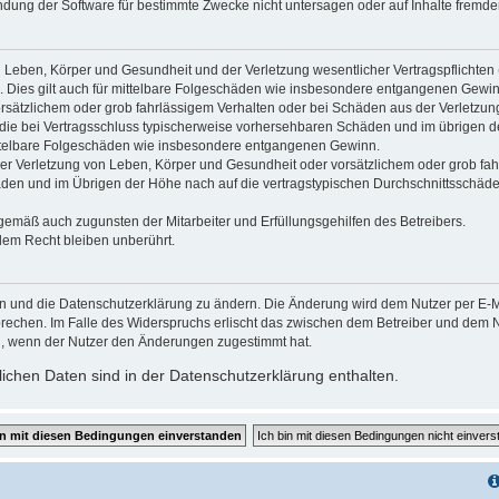
dung der Software für bestimmte Zwecke nicht untersagen oder auf Inhalte fremde
 Leben, Körper und Gesundheit und der Verletzung wesentlicher Vertragspflichten (K
d. Dies gilt auch für mittelbare Folgeschäden wie insbesondere entgangenen Gewin
orsätzlichem oder grob fahrlässigem Verhalten oder bei Schäden aus der Verletzu
uf die bei Vertragsschluss typischerweise vorhersehbaren Schäden und im übrigen 
mittelbare Folgeschäden wie insbesondere entgangenen Gewinn.
r Verletzung von Leben, Körper und Gesundheit oder vorsätzlichem oder grob fahr
en und im Übrigen der Höhe nach auf die vertragstypischen Durchschnittsschäden 
gemäß auch zugunsten der Mitarbeiter und Erfüllungsgehilfen des Betreibers.
lem Recht bleiben unberührt.
en und die Datenschutzerklärung zu ändern. Die Änderung wird dem Nutzer per E-Mai
prechen. Im Falle des Widerspruchs erlischt das zwischen dem Betreiber und dem Nu
h, wenn der Nutzer den Änderungen zugestimmt hat.
chen Daten sind in der Datenschutzerklärung enthalten.