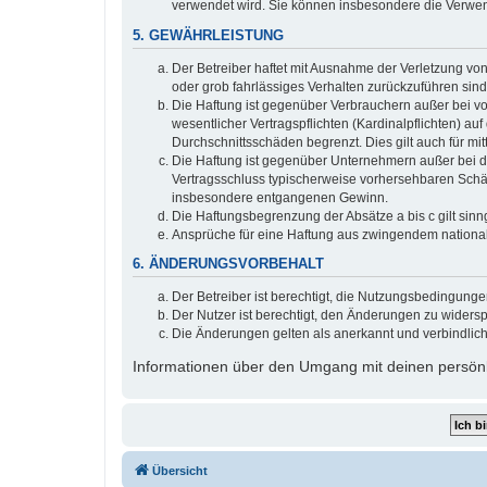
verwendet wird. Sie können insbesondere die Verwen
5. GEWÄHRLEISTUNG
Der Betreiber haftet mit Ausnahme der Verletzung von
oder grob fahrlässiges Verhalten zurückzuführen sin
Die Haftung ist gegenüber Verbrauchern außer bei v
wesentlicher Vertragspflichten (Kardinalpflichten) a
Durchschnittsschäden begrenzt. Dies gilt auch für 
Die Haftung ist gegenüber Unternehmern außer bei de
Vertragsschluss typischerweise vorhersehbaren Schäd
insbesondere entgangenen Gewinn.
Die Haftungsbegrenzung der Absätze a bis c gilt sinn
Ansprüche für eine Haftung aus zwingendem nationa
6. ÄNDERUNGSVORBEHALT
Der Betreiber ist berechtigt, die Nutzungsbedingung
Der Nutzer ist berechtigt, den Änderungen zu widers
Die Änderungen gelten als anerkannt und verbindlic
Informationen über den Umgang mit deinen persönli
Übersicht