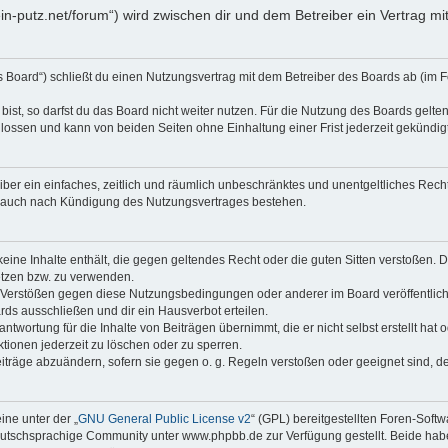
klein-putz.net/forum“) wird zwischen dir und dem Betreiber ein Vertrag
as Board“) schließt du einen Nutzungsvertrag mit dem Betreiber des Boards ab (im F
st, so darfst du das Board nicht weiter nutzen. Für die Nutzung des Boards gelten 
lossen und kann von beiden Seiten ohne Einhaltung einer Frist jederzeit gekündig
reiber ein einfaches, zeitlich und räumlich unbeschränktes und unentgeltliches Re
t auch nach Kündigung des Nutzungsvertrages bestehen.
 keine Inhalte enthält, die gegen geltendes Recht oder die guten Sitten verstoßen. D
etzen bzw. zu verwenden.
i Verstößen gegen diese Nutzungsbedingungen oder anderer im Board veröffentli
rds ausschließen und dir ein Hausverbot erteilen.
ntwortung für die Inhalte von Beiträgen übernimmt, die er nicht selbst erstellt hat
tionen jederzeit zu löschen oder zu sperren.
eiträge abzuändern, sofern sie gegen o. g. Regeln verstoßen oder geeignet sind, 
ne unter der „
GNU General Public License v2
“ (GPL) bereitgestellten Foren-Sof
tschsprachige Community unter www.phpbb.de zur Verfügung gestellt. Beide haben 