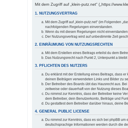
Mit dem Zugriff auf „klein-putz.net“ („https://www.
1. NUTZUNGSVERTRAG
Mit dem Zugriff auf „klein-putz.net“ (im Folgenden „d
nachfolgenden Regelungen einverstanden.
Wenn du mit diesen Regelungen nicht einverstanden bi
Der Nutzungsvertrag wird auf unbestimmte Zeit gesch
2. EINRÄUMUNG VON NUTZUNGSRECHTEN
Mit dem Erstellen eines Beitrags erteilst du dem Bet
Das Nutzungsrecht nach Punkt 2, Unterpunkt a bleib
3. PFLICHTEN DES NUTZERS
Du erklärst mit der Erstellung eines Beitrags, dass er
deinen Beiträgen verwendeten Links und Bilder zu s
Der Betreiber des Boards übt das Hausrecht aus. Be
zeitweise oder dauerhaft von der Nutzung dieses Boa
Du nimmst zur Kenntnis, dass der Betreiber keine Vera
dem Betreiber, dein Benutzerkonto, Beiträge und Funk
Du gestattest dem Betreiber darüber hinaus, deine B
4. GENERAL PUBLIC LICENSE
Du nimmst zur Kenntnis, dass es sich bei phpBB um ei
deutschsprachige Informationen werden durch die deu