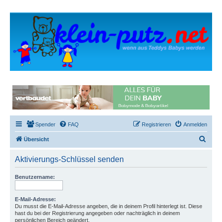
Spender
FAQ
Registrieren
Anmelden
S
Übersicht
u
Aktivierungs-Schlüssel senden
c
h
Benutzername:
e
E-Mail-Adresse:
Du musst die E-Mail-Adresse angeben, die in deinem Profil hinterlegt ist. Diese
hast du bei der Registrierung angegeben oder nachträglich in deinem
persönlichen Bereich geändert.