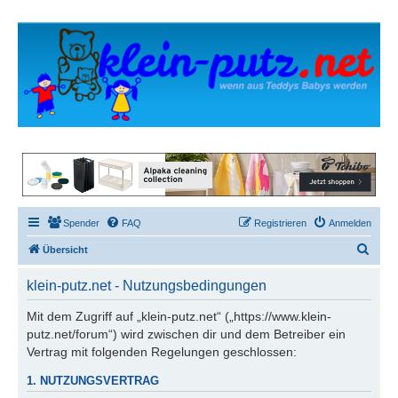
Spender
FAQ
Registrieren
Anmelden
S
Übersicht
u
klein-putz.net - Nutzungsbedingungen
c
h
Mit dem Zugriff auf „klein-putz.net“ („https://www.klein-
putz.net/forum“) wird zwischen dir und dem Betreiber ein
e
Vertrag mit folgenden Regelungen geschlossen:
1. NUTZUNGSVERTRAG