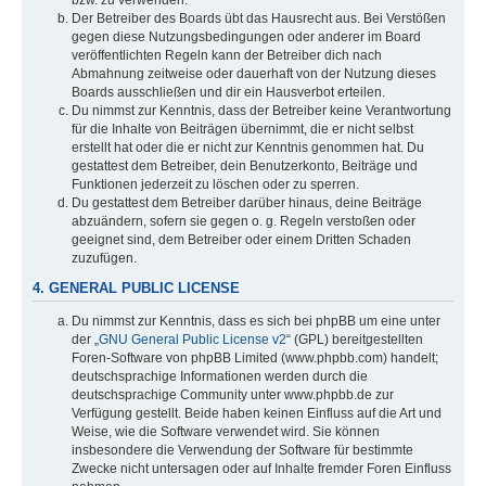
bzw. zu verwenden.
Der Betreiber des Boards übt das Hausrecht aus. Bei Verstößen
gegen diese Nutzungsbedingungen oder anderer im Board
veröffentlichten Regeln kann der Betreiber dich nach
Abmahnung zeitweise oder dauerhaft von der Nutzung dieses
Boards ausschließen und dir ein Hausverbot erteilen.
Du nimmst zur Kenntnis, dass der Betreiber keine Verantwortung
für die Inhalte von Beiträgen übernimmt, die er nicht selbst
erstellt hat oder die er nicht zur Kenntnis genommen hat. Du
gestattest dem Betreiber, dein Benutzerkonto, Beiträge und
Funktionen jederzeit zu löschen oder zu sperren.
Du gestattest dem Betreiber darüber hinaus, deine Beiträge
abzuändern, sofern sie gegen o. g. Regeln verstoßen oder
geeignet sind, dem Betreiber oder einem Dritten Schaden
zuzufügen.
4. GENERAL PUBLIC LICENSE
Du nimmst zur Kenntnis, dass es sich bei phpBB um eine unter
der „
GNU General Public License v2
“ (GPL) bereitgestellten
Foren-Software von phpBB Limited (www.phpbb.com) handelt;
deutschsprachige Informationen werden durch die
deutschsprachige Community unter www.phpbb.de zur
Verfügung gestellt. Beide haben keinen Einfluss auf die Art und
Weise, wie die Software verwendet wird. Sie können
insbesondere die Verwendung der Software für bestimmte
Zwecke nicht untersagen oder auf Inhalte fremder Foren Einfluss