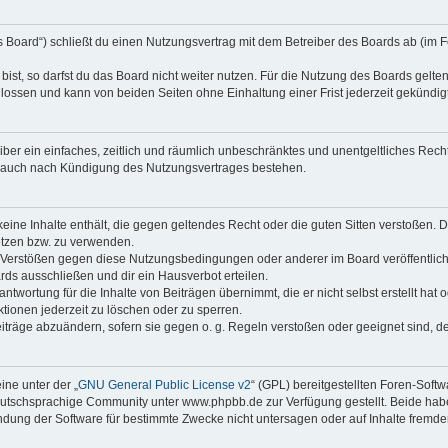
as Board“) schließt du einen Nutzungsvertrag mit dem Betreiber des Boards ab (im F
st, so darfst du das Board nicht weiter nutzen. Für die Nutzung des Boards gelten 
lossen und kann von beiden Seiten ohne Einhaltung einer Frist jederzeit gekündig
reiber ein einfaches, zeitlich und räumlich unbeschränktes und unentgeltliches Re
t auch nach Kündigung des Nutzungsvertrages bestehen.
 keine Inhalte enthält, die gegen geltendes Recht oder die guten Sitten verstoßen. D
etzen bzw. zu verwenden.
i Verstößen gegen diese Nutzungsbedingungen oder anderer im Board veröffentli
rds ausschließen und dir ein Hausverbot erteilen.
ntwortung für die Inhalte von Beiträgen übernimmt, die er nicht selbst erstellt hat
tionen jederzeit zu löschen oder zu sperren.
eiträge abzuändern, sofern sie gegen o. g. Regeln verstoßen oder geeignet sind, 
ne unter der „
GNU General Public License v2
“ (GPL) bereitgestellten Foren-Sof
tschsprachige Community unter www.phpbb.de zur Verfügung gestellt. Beide haben 
dung der Software für bestimmte Zwecke nicht untersagen oder auf Inhalte fremde