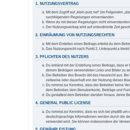
1. NUTZUNGSVERTRAG
Mit dem Zugriff auf „klein-putz.net“ (im Folgenden „d
nachfolgenden Regelungen einverstanden.
Wenn du mit diesen Regelungen nicht einverstanden bi
Der Nutzungsvertrag wird auf unbestimmte Zeit gesch
2. EINRÄUMUNG VON NUTZUNGSRECHTEN
Mit dem Erstellen eines Beitrags erteilst du dem Bet
Das Nutzungsrecht nach Punkt 2, Unterpunkt a bleib
3. PFLICHTEN DES NUTZERS
Du erklärst mit der Erstellung eines Beitrags, dass er
deinen Beiträgen verwendeten Links und Bilder zu s
Der Betreiber des Boards übt das Hausrecht aus. Be
zeitweise oder dauerhaft von der Nutzung dieses Boa
Du nimmst zur Kenntnis, dass der Betreiber keine Vera
dem Betreiber, dein Benutzerkonto, Beiträge und Funk
Du gestattest dem Betreiber darüber hinaus, deine B
4. GENERAL PUBLIC LICENSE
Du nimmst zur Kenntnis, dass es sich bei phpBB um ei
deutschsprachige Informationen werden durch die deu
verwendet wird. Sie können insbesondere die Verwen
5. GEWÄHRLEISTUNG