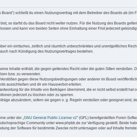
as Board“) schließt du einen Nutzungsvertrag mit dem Betreiber des Boards ab (im F
st, so darfst du das Board nicht weiter nutzen. Für die Nutzung des Boards gelten 
lossen und kann von beiden Seiten ohne Einhaltung einer Frist jederzeit gekündig
reiber ein einfaches, zeitlich und räumlich unbeschränktes und unentgeltliches Re
t auch nach Kündigung des Nutzungsvertrages bestehen.
 keine Inhalte enthält, die gegen geltendes Recht oder die guten Sitten verstoßen. D
etzen bzw. zu verwenden.
i Verstößen gegen diese Nutzungsbedingungen oder anderer im Board veröffentli
rds ausschließen und dir ein Hausverbot erteilen.
ntwortung für die Inhalte von Beiträgen übernimmt, die er nicht selbst erstellt hat
tionen jederzeit zu löschen oder zu sperren.
eiträge abzuändern, sofern sie gegen o. g. Regeln verstoßen oder geeignet sind, 
ne unter der „
GNU General Public License v2
“ (GPL) bereitgestellten Foren-Sof
tschsprachige Community unter www.phpbb.de zur Verfügung gestellt. Beide haben 
dung der Software für bestimmte Zwecke nicht untersagen oder auf Inhalte fremde