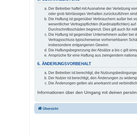
Der Betreiber haftet mit Ausnahme der Verletzung von
oder grob fahrlässiges Verhalten zurückzuführen sin
Die Haftung ist gegenüber Verbrauchern außer bei v
wesentlicher Vertragspflichten (Kardinalpflichten) a
Durchschnittsschäden begrenzt. Dies gilt auch für 
Die Haftung ist gegenüber Unternehmern außer bei de
Vertragsschluss typischerweise vorhersehbaren Schäd
insbesondere entgangenen Gewinn.
Die Haftungsbegrenzung der Absätze a bis c gilt sinn
Ansprüche für eine Haftung aus zwingendem nationa
6. ÄNDERUNGSVORBEHALT
Der Betreiber ist berechtigt, die Nutzungsbedingung
Der Nutzer ist berechtigt, den Änderungen zu widers
Die Änderungen gelten als anerkannt und verbindlic
Informationen über den Umgang mit deinen persönli
Übersicht