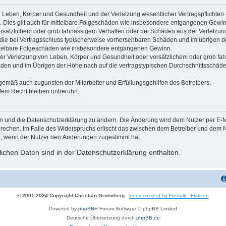
 Leben, Körper und Gesundheit und der Verletzung wesentlicher Vertragspflichten (K
d. Dies gilt auch für mittelbare Folgeschäden wie insbesondere entgangenen Gewin
orsätzlichem oder grob fahrlässigem Verhalten oder bei Schäden aus der Verletzu
uf die bei Vertragsschluss typischerweise vorhersehbaren Schäden und im übrigen 
mittelbare Folgeschäden wie insbesondere entgangenen Gewinn.
r Verletzung von Leben, Körper und Gesundheit oder vorsätzlichem oder grob fahr
en und im Übrigen der Höhe nach auf die vertragstypischen Durchschnittsschäden 
gemäß auch zugunsten der Mitarbeiter und Erfüllungsgehilfen des Betreibers.
lem Recht bleiben unberührt.
en und die Datenschutzerklärung zu ändern. Die Änderung wird dem Nutzer per E-Mai
prechen. Im Falle des Widerspruchs erlischt das zwischen dem Betreiber und dem Nu
h, wenn der Nutzer den Änderungen zugestimmt hat.
chen Daten sind in der Datenschutzerklärung enthalten.
© 2001-2024 Copyright Christian Grohnberg
-
icons created by Freepik - Flaticon
Powered by
phpBB
® Forum Software © phpBB Limited
Deutsche Übersetzung durch
phpBB.de