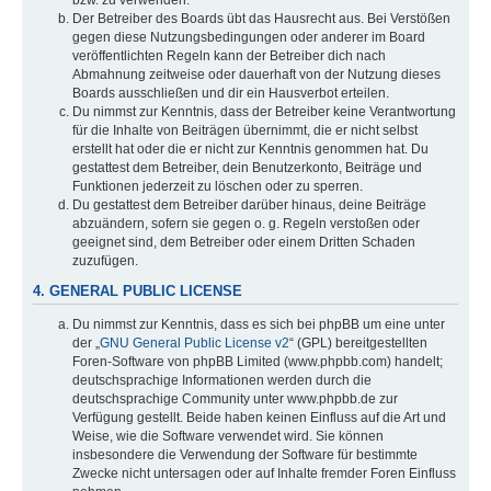
bzw. zu verwenden.
Der Betreiber des Boards übt das Hausrecht aus. Bei Verstößen
gegen diese Nutzungsbedingungen oder anderer im Board
veröffentlichten Regeln kann der Betreiber dich nach
Abmahnung zeitweise oder dauerhaft von der Nutzung dieses
Boards ausschließen und dir ein Hausverbot erteilen.
Du nimmst zur Kenntnis, dass der Betreiber keine Verantwortung
für die Inhalte von Beiträgen übernimmt, die er nicht selbst
erstellt hat oder die er nicht zur Kenntnis genommen hat. Du
gestattest dem Betreiber, dein Benutzerkonto, Beiträge und
Funktionen jederzeit zu löschen oder zu sperren.
Du gestattest dem Betreiber darüber hinaus, deine Beiträge
abzuändern, sofern sie gegen o. g. Regeln verstoßen oder
geeignet sind, dem Betreiber oder einem Dritten Schaden
zuzufügen.
4. GENERAL PUBLIC LICENSE
Du nimmst zur Kenntnis, dass es sich bei phpBB um eine unter
der „
GNU General Public License v2
“ (GPL) bereitgestellten
Foren-Software von phpBB Limited (www.phpbb.com) handelt;
deutschsprachige Informationen werden durch die
deutschsprachige Community unter www.phpbb.de zur
Verfügung gestellt. Beide haben keinen Einfluss auf die Art und
Weise, wie die Software verwendet wird. Sie können
insbesondere die Verwendung der Software für bestimmte
Zwecke nicht untersagen oder auf Inhalte fremder Foren Einfluss