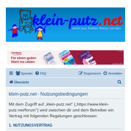
Spender
FAQ
Registrieren
Anmelden
S
Übersicht
u
klein-putz.net - Nutzungsbedingungen
c
h
Mit dem Zugriff auf „klein-putz.net“ („https://www.klein-
putz.net/forum“) wird zwischen dir und dem Betreiber ein
e
Vertrag mit folgenden Regelungen geschlossen:
1. NUTZUNGSVERTRAG