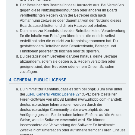
bzw. zu verwenden.
Der Betreiber des Boards übt das Hausrecht aus. Bei Verstößen
gegen diese Nutzungsbedingungen oder anderer im Board
veröffentlichten Regeln kann der Betreiber dich nach
Abmahnung zeitweise oder dauerhaft von der Nutzung dieses
Boards ausschließen und dir ein Hausverbot erteilen.
Du nimmst zur Kenntnis, dass der Betreiber keine Verantwortung
für die Inhalte von Beiträgen übernimmt, die er nicht selbst
erstellt hat oder die er nicht zur Kenntnis genommen hat. Du
gestattest dem Betreiber, dein Benutzerkonto, Beiträge und
Funktionen jederzeit zu löschen oder zu sperren.
Du gestattest dem Betreiber darüber hinaus, deine Beiträge
abzuändern, sofern sie gegen o. g. Regeln verstoßen oder
geeignet sind, dem Betreiber oder einem Dritten Schaden
zuzufügen.
4. GENERAL PUBLIC LICENSE
Du nimmst zur Kenntnis, dass es sich bei phpBB um eine unter
der „
GNU General Public License v2
“ (GPL) bereitgestellten
Foren-Software von phpBB Limited (www.phpbb.com) handelt;
deutschsprachige Informationen werden durch die
deutschsprachige Community unter www.phpbb.de zur
Verfügung gestellt. Beide haben keinen Einfluss auf die Art und
Weise, wie die Software verwendet wird. Sie können
insbesondere die Verwendung der Software für bestimmte
Zwecke nicht untersagen oder auf Inhalte fremder Foren Einfluss