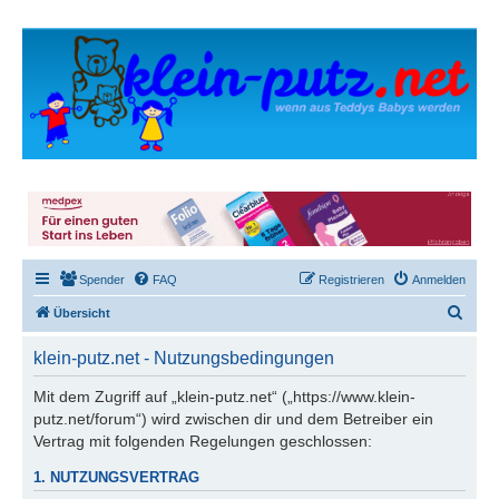
Spender
FAQ
Registrieren
Anmelden
S
Übersicht
u
klein-putz.net - Nutzungsbedingungen
c
h
Mit dem Zugriff auf „klein-putz.net“ („https://www.klein-
putz.net/forum“) wird zwischen dir und dem Betreiber ein
e
Vertrag mit folgenden Regelungen geschlossen:
1. NUTZUNGSVERTRAG