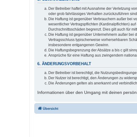
Der Betreiber haftet mit Ausnahme der Verletzung von
oder grob fahrlässiges Verhalten zurückzuführen sin
Die Haftung ist gegenüber Verbrauchern außer bei v
wesentlicher Vertragspflichten (Kardinalpflichten) a
Durchschnittsschäden begrenzt. Dies gilt auch für 
Die Haftung ist gegenüber Unternehmern außer bei de
Vertragsschluss typischerweise vorhersehbaren Schäd
insbesondere entgangenen Gewinn.
Die Haftungsbegrenzung der Absätze a bis c gilt sinn
Ansprüche für eine Haftung aus zwingendem nationa
6. ÄNDERUNGSVORBEHALT
Der Betreiber ist berechtigt, die Nutzungsbedingung
Der Nutzer ist berechtigt, den Änderungen zu widers
Die Änderungen gelten als anerkannt und verbindlic
Informationen über den Umgang mit deinen persönli
Übersicht