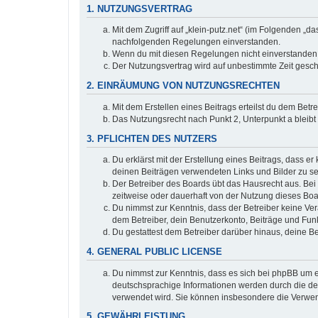
1. NUTZUNGSVERTRAG
Mit dem Zugriff auf „klein-putz.net“ (im Folgenden „d
nachfolgenden Regelungen einverstanden.
Wenn du mit diesen Regelungen nicht einverstanden bi
Der Nutzungsvertrag wird auf unbestimmte Zeit gesch
2. EINRÄUMUNG VON NUTZUNGSRECHTEN
Mit dem Erstellen eines Beitrags erteilst du dem Bet
Das Nutzungsrecht nach Punkt 2, Unterpunkt a bleib
3. PFLICHTEN DES NUTZERS
Du erklärst mit der Erstellung eines Beitrags, dass er
deinen Beiträgen verwendeten Links und Bilder zu s
Der Betreiber des Boards übt das Hausrecht aus. Be
zeitweise oder dauerhaft von der Nutzung dieses Boa
Du nimmst zur Kenntnis, dass der Betreiber keine Vera
dem Betreiber, dein Benutzerkonto, Beiträge und Funk
Du gestattest dem Betreiber darüber hinaus, deine B
4. GENERAL PUBLIC LICENSE
Du nimmst zur Kenntnis, dass es sich bei phpBB um ei
deutschsprachige Informationen werden durch die deu
verwendet wird. Sie können insbesondere die Verwen
5. GEWÄHRLEISTUNG