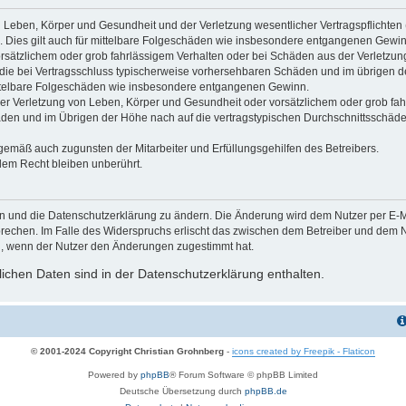
 Leben, Körper und Gesundheit und der Verletzung wesentlicher Vertragspflichten (K
d. Dies gilt auch für mittelbare Folgeschäden wie insbesondere entgangenen Gewin
orsätzlichem oder grob fahrlässigem Verhalten oder bei Schäden aus der Verletzu
uf die bei Vertragsschluss typischerweise vorhersehbaren Schäden und im übrigen 
mittelbare Folgeschäden wie insbesondere entgangenen Gewinn.
r Verletzung von Leben, Körper und Gesundheit oder vorsätzlichem oder grob fahr
en und im Übrigen der Höhe nach auf die vertragstypischen Durchschnittsschäden 
gemäß auch zugunsten der Mitarbeiter und Erfüllungsgehilfen des Betreibers.
lem Recht bleiben unberührt.
en und die Datenschutzerklärung zu ändern. Die Änderung wird dem Nutzer per E-Mai
prechen. Im Falle des Widerspruchs erlischt das zwischen dem Betreiber und dem Nu
h, wenn der Nutzer den Änderungen zugestimmt hat.
chen Daten sind in der Datenschutzerklärung enthalten.
© 2001-2024 Copyright Christian Grohnberg
-
icons created by Freepik - Flaticon
Powered by
phpBB
® Forum Software © phpBB Limited
Deutsche Übersetzung durch
phpBB.de