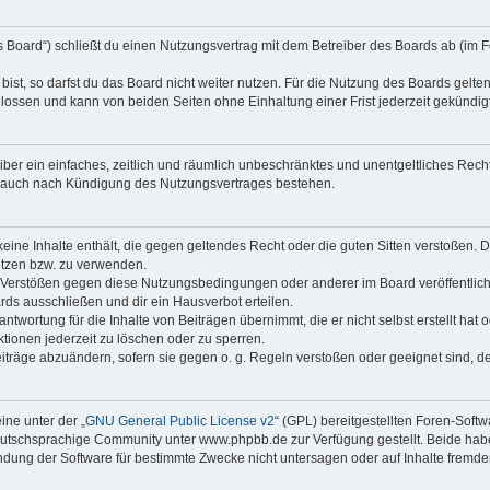
as Board“) schließt du einen Nutzungsvertrag mit dem Betreiber des Boards ab (im F
st, so darfst du das Board nicht weiter nutzen. Für die Nutzung des Boards gelten 
lossen und kann von beiden Seiten ohne Einhaltung einer Frist jederzeit gekündig
reiber ein einfaches, zeitlich und räumlich unbeschränktes und unentgeltliches Re
t auch nach Kündigung des Nutzungsvertrages bestehen.
 keine Inhalte enthält, die gegen geltendes Recht oder die guten Sitten verstoßen. D
etzen bzw. zu verwenden.
i Verstößen gegen diese Nutzungsbedingungen oder anderer im Board veröffentli
rds ausschließen und dir ein Hausverbot erteilen.
ntwortung für die Inhalte von Beiträgen übernimmt, die er nicht selbst erstellt hat
tionen jederzeit zu löschen oder zu sperren.
eiträge abzuändern, sofern sie gegen o. g. Regeln verstoßen oder geeignet sind, 
ne unter der „
GNU General Public License v2
“ (GPL) bereitgestellten Foren-Sof
tschsprachige Community unter www.phpbb.de zur Verfügung gestellt. Beide haben 
dung der Software für bestimmte Zwecke nicht untersagen oder auf Inhalte fremde