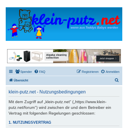
Spender
FAQ
Registrieren
Anmelden
S
Übersicht
u
klein-putz.net - Nutzungsbedingungen
c
h
Mit dem Zugriff auf „klein-putz.net“ („https://www.klein-
putz.net/forum“) wird zwischen dir und dem Betreiber ein
e
Vertrag mit folgenden Regelungen geschlossen:
1. NUTZUNGSVERTRAG