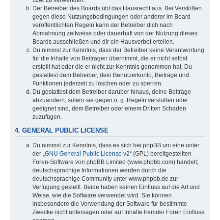
bzw. zu verwenden.
Der Betreiber des Boards übt das Hausrecht aus. Bei Verstößen
gegen diese Nutzungsbedingungen oder anderer im Board
veröffentlichten Regeln kann der Betreiber dich nach
Abmahnung zeitweise oder dauerhaft von der Nutzung dieses
Boards ausschließen und dir ein Hausverbot erteilen.
Du nimmst zur Kenntnis, dass der Betreiber keine Verantwortung
für die Inhalte von Beiträgen übernimmt, die er nicht selbst
erstellt hat oder die er nicht zur Kenntnis genommen hat. Du
gestattest dem Betreiber, dein Benutzerkonto, Beiträge und
Funktionen jederzeit zu löschen oder zu sperren.
Du gestattest dem Betreiber darüber hinaus, deine Beiträge
abzuändern, sofern sie gegen o. g. Regeln verstoßen oder
geeignet sind, dem Betreiber oder einem Dritten Schaden
zuzufügen.
4. GENERAL PUBLIC LICENSE
Du nimmst zur Kenntnis, dass es sich bei phpBB um eine unter
der „
GNU General Public License v2
“ (GPL) bereitgestellten
Foren-Software von phpBB Limited (www.phpbb.com) handelt;
deutschsprachige Informationen werden durch die
deutschsprachige Community unter www.phpbb.de zur
Verfügung gestellt. Beide haben keinen Einfluss auf die Art und
Weise, wie die Software verwendet wird. Sie können
insbesondere die Verwendung der Software für bestimmte
Zwecke nicht untersagen oder auf Inhalte fremder Foren Einfluss