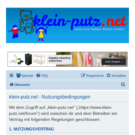
Spender
FAQ
Registrieren
Anmelden
S
Übersicht
u
klein-putz.net - Nutzungsbedingungen
c
h
Mit dem Zugriff auf „klein-putz.net“ („https://www.klein-
putz.net/forum“) wird zwischen dir und dem Betreiber ein
e
Vertrag mit folgenden Regelungen geschlossen:
1. NUTZUNGSVERTRAG