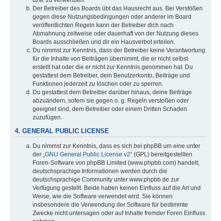
bzw. zu verwenden.
Der Betreiber des Boards übt das Hausrecht aus. Bei Verstößen
gegen diese Nutzungsbedingungen oder anderer im Board
veröffentlichten Regeln kann der Betreiber dich nach
Abmahnung zeitweise oder dauerhaft von der Nutzung dieses
Boards ausschließen und dir ein Hausverbot erteilen.
Du nimmst zur Kenntnis, dass der Betreiber keine Verantwortung
für die Inhalte von Beiträgen übernimmt, die er nicht selbst
erstellt hat oder die er nicht zur Kenntnis genommen hat. Du
gestattest dem Betreiber, dein Benutzerkonto, Beiträge und
Funktionen jederzeit zu löschen oder zu sperren.
Du gestattest dem Betreiber darüber hinaus, deine Beiträge
abzuändern, sofern sie gegen o. g. Regeln verstoßen oder
geeignet sind, dem Betreiber oder einem Dritten Schaden
zuzufügen.
4. GENERAL PUBLIC LICENSE
Du nimmst zur Kenntnis, dass es sich bei phpBB um eine unter
der „
GNU General Public License v2
“ (GPL) bereitgestellten
Foren-Software von phpBB Limited (www.phpbb.com) handelt;
deutschsprachige Informationen werden durch die
deutschsprachige Community unter www.phpbb.de zur
Verfügung gestellt. Beide haben keinen Einfluss auf die Art und
Weise, wie die Software verwendet wird. Sie können
insbesondere die Verwendung der Software für bestimmte
Zwecke nicht untersagen oder auf Inhalte fremder Foren Einfluss