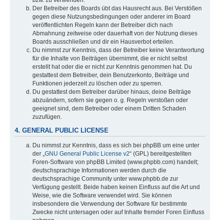
bzw. zu verwenden.
Der Betreiber des Boards übt das Hausrecht aus. Bei Verstößen
gegen diese Nutzungsbedingungen oder anderer im Board
veröffentlichten Regeln kann der Betreiber dich nach
Abmahnung zeitweise oder dauerhaft von der Nutzung dieses
Boards ausschließen und dir ein Hausverbot erteilen.
Du nimmst zur Kenntnis, dass der Betreiber keine Verantwortung
für die Inhalte von Beiträgen übernimmt, die er nicht selbst
erstellt hat oder die er nicht zur Kenntnis genommen hat. Du
gestattest dem Betreiber, dein Benutzerkonto, Beiträge und
Funktionen jederzeit zu löschen oder zu sperren.
Du gestattest dem Betreiber darüber hinaus, deine Beiträge
abzuändern, sofern sie gegen o. g. Regeln verstoßen oder
geeignet sind, dem Betreiber oder einem Dritten Schaden
zuzufügen.
4. GENERAL PUBLIC LICENSE
Du nimmst zur Kenntnis, dass es sich bei phpBB um eine unter
der „
GNU General Public License v2
“ (GPL) bereitgestellten
Foren-Software von phpBB Limited (www.phpbb.com) handelt;
deutschsprachige Informationen werden durch die
deutschsprachige Community unter www.phpbb.de zur
Verfügung gestellt. Beide haben keinen Einfluss auf die Art und
Weise, wie die Software verwendet wird. Sie können
insbesondere die Verwendung der Software für bestimmte
Zwecke nicht untersagen oder auf Inhalte fremder Foren Einfluss