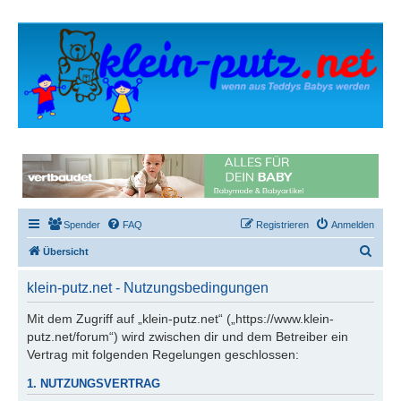
Spender
FAQ
Registrieren
Anmelden
S
Übersicht
u
klein-putz.net - Nutzungsbedingungen
c
h
Mit dem Zugriff auf „klein-putz.net“ („https://www.klein-
putz.net/forum“) wird zwischen dir und dem Betreiber ein
e
Vertrag mit folgenden Regelungen geschlossen:
1. NUTZUNGSVERTRAG