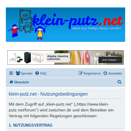
Spender
FAQ
Registrieren
Anmelden
S
Übersicht
u
klein-putz.net - Nutzungsbedingungen
c
h
Mit dem Zugriff auf „klein-putz.net“ („https://www.klein-
putz.net/forum“) wird zwischen dir und dem Betreiber ein
e
Vertrag mit folgenden Regelungen geschlossen:
1. NUTZUNGSVERTRAG