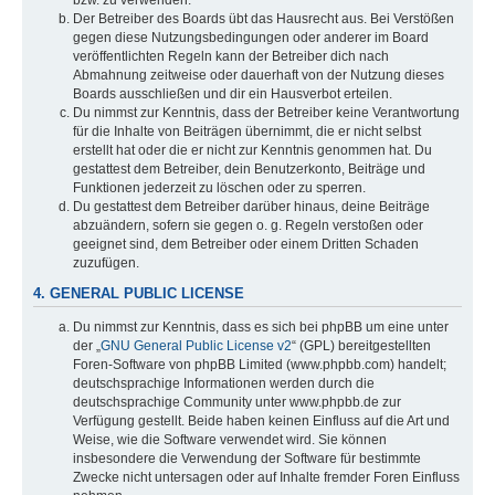
bzw. zu verwenden.
Der Betreiber des Boards übt das Hausrecht aus. Bei Verstößen
gegen diese Nutzungsbedingungen oder anderer im Board
veröffentlichten Regeln kann der Betreiber dich nach
Abmahnung zeitweise oder dauerhaft von der Nutzung dieses
Boards ausschließen und dir ein Hausverbot erteilen.
Du nimmst zur Kenntnis, dass der Betreiber keine Verantwortung
für die Inhalte von Beiträgen übernimmt, die er nicht selbst
erstellt hat oder die er nicht zur Kenntnis genommen hat. Du
gestattest dem Betreiber, dein Benutzerkonto, Beiträge und
Funktionen jederzeit zu löschen oder zu sperren.
Du gestattest dem Betreiber darüber hinaus, deine Beiträge
abzuändern, sofern sie gegen o. g. Regeln verstoßen oder
geeignet sind, dem Betreiber oder einem Dritten Schaden
zuzufügen.
4. GENERAL PUBLIC LICENSE
Du nimmst zur Kenntnis, dass es sich bei phpBB um eine unter
der „
GNU General Public License v2
“ (GPL) bereitgestellten
Foren-Software von phpBB Limited (www.phpbb.com) handelt;
deutschsprachige Informationen werden durch die
deutschsprachige Community unter www.phpbb.de zur
Verfügung gestellt. Beide haben keinen Einfluss auf die Art und
Weise, wie die Software verwendet wird. Sie können
insbesondere die Verwendung der Software für bestimmte
Zwecke nicht untersagen oder auf Inhalte fremder Foren Einfluss